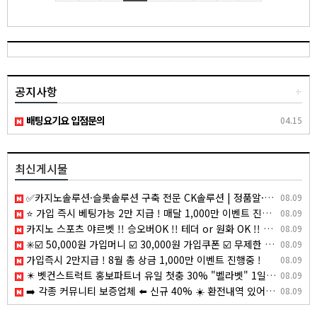
공지사항
+
배팅요기요 입점문의
04.15
최신게시물
✅카지노솔루션·슬롯솔루션 구축 전문 CK솔루션 | 정품알·파싱알 연동 및 솔루션 분양의 모든정보✅
08.09
⭐️ 가입 즉시 베팅가능 2만 지급 ! 매달 1,000만 이벤트 진행중 ! ⭐️
08.09
카지노 스포츠 야르벳 !! 승오버OK !! 테더 or 원화 OK !! 페이백 지원 !!
08.09
✳️☑️ 50,000원 가입머니 ☑️ 30,000원 가입쿠폰 ☑️ 무제한 입금플러스 ☑️ 첫충50% ☑️ 요율 4.0% 지급 ☑️ 무사고 메이저 ☑️✳️
08.09
가입즉시 2만지급 ! 8월 총 상금 1,000만 이벤트 진행중 !
08.09
✴️ 벳컨스트럭트 홍보파트너 유일 첫충 30% "벨라벳" 1일환전 무제한 "알파벳" 코인입금가능 "10x10" "텐텐벳" ✴️
08.09
➡️ 각종 커뮤니티 보증업체 ⬅️ 신규 40% ☀️ 환전내역 있어도 무한매충 5% ☀️ 페이백 7% ☀️ 1+0.5 ~ ☀️ 매일 홀덤 무료토너먼트 ☀
08.09