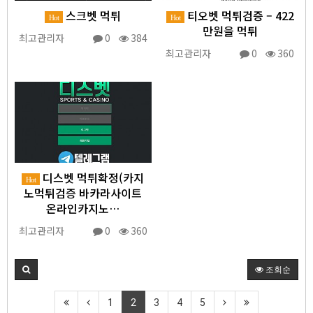
스크벳 먹튀
티오벳 먹튀검증 – 422
Hot
Hot
만원을 먹튀
최고관리자
0
384
최고관리자
0
360
디스벳 먹튀확정(카지
Hot
노먹튀검증 바카라사이트
온라인카지노…
최고관리자
0
360
조회순
1
2
3
4
5