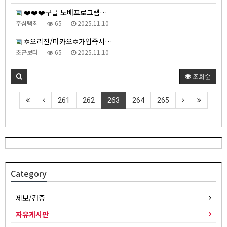
❤️❤️❤️구글 도배프로그램…
주심택최
65
2025.11.10
✡️오리진/마카오✡️가입즉시…
초곤보타
65
2025.11.10
조회순
261
262
263
264
265
Category
제보/검증
자유게시판