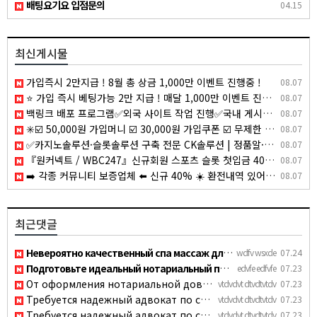
배팅요기요 입점문의
04.15
최신게시물
가입즉시 2만지급 ! 8월 총 상금 1,000만 이벤트 진행중 !
08.07
⭐️ 가입 즉시 베팅가능 2만 지급 ! 매달 1,000만 이벤트 진행중 ! ⭐️
08.07
백링크 배포 프로그램✅​외국 사이트 작업 진행✅​국내 게시판 등록✅​워드프레스 배포 전용
08.07
✳️☑️ 50,000원 가입머니 ☑️ 30,000원 가입쿠폰 ☑️ 무제한 입금플러스 ☑️ 첫충50% ☑️ 요율 4.0% 지급 ☑️ 무사고 메이저 ☑️✳️
08.07
✅카지노솔루션·슬롯솔루션 구축 전문 CK솔루션 | 정품알·파싱알 연동 및 솔루션 분양의 모든정보✅
08.07
『원커넥트 / WBC247』신규회원 스포츠 슬롯 첫입금 40% 쿠폰,재입금 10% 쿠폰 지급/지인추천135000원 지급
08.07
➡️ 각종 커뮤니티 보증업체 ⬅️ 신규 40% ☀️ 환전내역 있어도 무한매충 5% ☀️ 페이백 7% ☀️ 1+0.5 ~ ☀️ 매일 홀덤 무료토너먼트 ☀
08.07
최근댓글
Невероятно качественный спа массаж для двоих москва, мастера…
wdfv wsxde
07.24
Подготовьте идеальный нотариальный перевод бумаг без лишних …
edvfe edfvfe
07.23
От оформления нотариальной доверенности до сложных судебных …
vtdvdvt dtvdtvtdv
07.23
Требуется надежный адвокат по семейным спорам, компетентный …
vtdvdvt dtvdtvtdv
07.23
Требуется надежный адвокат по семейным спорам, компетентный …
vtdvdvt dtvdtvtdv
07.23