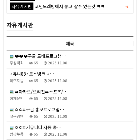
자유게시판
코인노래방에서 놓고 갈수 있는것 ㅋㅋ
+1
자유게시판
제목
❤️❤️❤️구글 도배프로그램…
주심택최
65
2025.11.08
⭐️유니88⭐️토스뱅크 ⭐️…
악주지들
65
2025.11.08
➡️마카오/오리진➡️스포츠/…
형채운임
65
2025.11.08
✡️✡️✡️구글 홍보프로그램…
설구령완
65
2025.11.08
✡️✡️✡️커뮤니티 자동 홍…
람광누동
65
2025.11.08