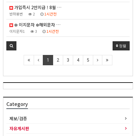
가입즉시 2만지급 ! 8월 …
반하봉변
2
1시간전
❄️ 이지문자 ❄️해외문자 …
이지문자1
3
1시간전
정렬
1
2
3
4
5
Category
제보/검증
자유게시판