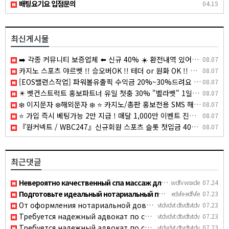
배팅요기요 입점문의
04.15
최신게시물
➡️ 각종 커뮤니티 보증업체 ⬅️ 신규 40% ☀️ 환전내역 있어도 무한매충 5% ☀️ 페이백 7% ☀️ 1+0.5 ~ ☀️ 매일 홀덤 무료토너먼트 ☀
08.07
카지노 스포츠 야르벳 !! 승오버OK !! 테더 or 원화 OK !! 페이백 지원 !!
08.07
[EOS밸런스작업] 파워볼유출픽 수익금 20%~30%드려요 [텔레그램 @xoxs55]
08.07
✴️ 벳컨스트럭트 홍보파트너 유일 첫충 30% "벨라벳" 1일환전 무제한 "알파벳" 코인입금가능 "10x10" "텐텐벳" ✴️
08.07
❄️ 이지문자 ❄️해외문자 ❄️ ⭐ 카지노/총판 홍보전용 SMS 해외문자 발송 ⭐
08.07
⭐️ 가입 즉시 베팅가능 2만 지급 ! 매달 1,000만 이벤트 진행중 ! ⭐️
08.07
『원커넥트 / WBC247』신규회원 스포츠 슬롯 첫입금 40% 쿠폰,재입금 10% 쿠폰 지급/지인추천135000원 지급
08.07
최근댓글
Невероятно качественный спа массаж для двоих москва, мастера…
wdfv wsxde
07.24
Подготовьте идеальный нотариальный перевод бумаг без лишних …
edvfe edfvfe
07.23
От оформления нотариальной доверенности до сложных судебных …
vtdvdvt dtvdtvtdv
07.23
Требуется надежный адвокат по семейным спорам, компетентный …
vtdvdvt dtvdtvtdv
07.23
Требуется надежный адвокат по семейным спорам, компетентный …
vtdvdvt dtvdtvtdv
07.23