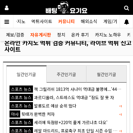
검증카지노
먹튀사이트
커뮤니티
해외소식
게임/가이드
제보/검증
자유게시판
정치
온카 후기
카지노 노하우
카
온라인 카지노 먹튀 검증 커뮤니티, 라이브 먹튀 신고
사이트
일간인기글
주간인기글
월간인기글
스포츠 뉴스
잭 그릴리쉬 1813억 사나이 역대급 불명예...'44경기 0골 굴욕'
스포츠 뉴스
과르디올라, 스트레스도 역대급 “잠도 잘 못 자
스포츠 뉴스
발롱도르 예상 순위 떴다
+1
야사
뒷태가 완벽한 처자
+1
스포츠 뉴스
세리에 득점왕+220억 줄게 가르나초 다오'
스포츠 뉴스
레알 마드리드, 프로축구 최초 단일 시즌 수입 1조원 돌파
+1