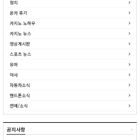
정치
온카 후기
카지노 노하우
카지노 뉴스
영상게시판
스포츠 뉴스
유머
야사
자동차소식
핸드폰소식
연예/소식
공지사항
+