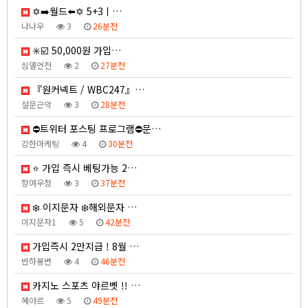
✡️➡️월드⬅️✡️ 5+3ㅣ…
나나우
3
26분전
✳️☑️ 50,000원 가입…
심열언전
2
27분전
『원커넥트 / WBC247』…
설문근악
3
28분전
⛔트위터 포스팅 프로그램⛔문…
강한마케팅
4
30분전
⭐️ 가입 즉시 베팅가능 2…
항여우정
3
37분전
❄️ 이지문자 ❄️해외문자 …
이지문자1
5
42분전
가입즉시 2만지급 ! 8월 …
반하봉변
4
46분전
카지노 스포츠 야르벳 !! …
혜야르
5
49분전