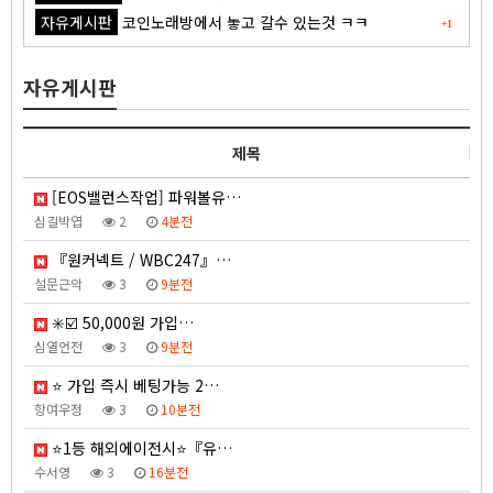
자유게시판
코인노래방에서 놓고 갈수 있는것 ㅋㅋ
+1
자유게시판
제목
[EOS밸런스작업] 파워볼유…
심길박엽
2
4분전
『원커넥트 / WBC247』…
설문근악
3
9분전
✳️☑️ 50,000원 가입…
심열언전
3
9분전
⭐️ 가입 즉시 베팅가능 2…
항여우정
3
10분전
⭐️1등 해외에이전시⭐️『유…
수서영
3
16분전