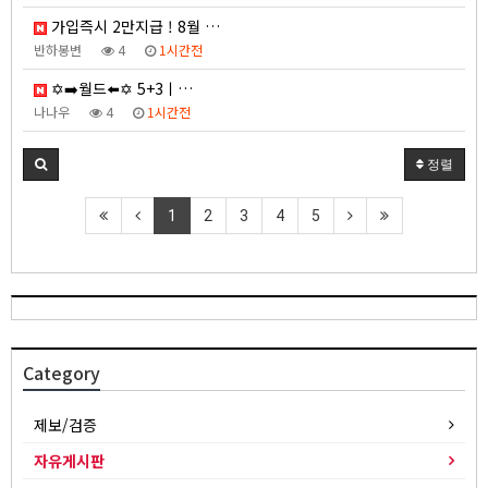
가입즉시 2만지급 ! 8월 …
반하봉변
4
1시간전
✡️➡️월드⬅️✡️ 5+3ㅣ…
나나우
4
1시간전
정렬
1
2
3
4
5
Category
제보/검증
자유게시판