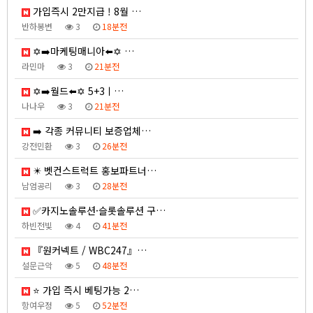
가입즉시 2만지급 ! 8월 …
반하봉변
3
18분전
✡️➡️마케팅매니아⬅️✡️ …
라민마
3
21분전
✡️➡️월드⬅️✡️ 5+3ㅣ…
나나우
3
21분전
➡️ 각종 커뮤니티 보증업체…
강전민환
3
26분전
✴️ 벳컨스트럭트 홍보파트너…
남엄공리
3
28분전
✅카지노솔루션·슬롯솔루션 구…
하빈전빛
4
41분전
『원커넥트 / WBC247』…
설문근악
5
48분전
⭐️ 가입 즉시 베팅가능 2…
항여우정
5
52분전