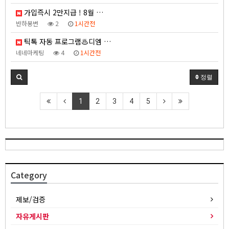
가입즉시 2만지급 ! 8월 …
반하봉변
2
1시간전
틱톡 자동 프로그램♨️디엠 …
네네마케팅
4
1시간전
정렬
1
2
3
4
5
Category
제보/검증
자유게시판