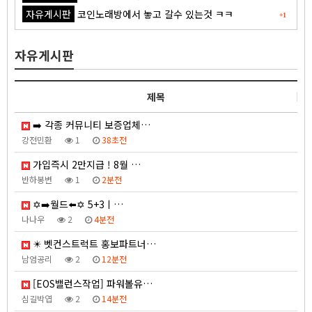
자유게시판
코인노래방에서 놓고 갈수 있는것 ㅋㅋ
+1
자유게시판
제목
➡️ 각종 커뮤니티 보증업체…
강전민환
1
38초전
가입즉시 2만지급 ! 8월 …
반하봉변
1
2분전
✡️➡️월드⬅️✡️ 5+3ㅣ…
나나우
2
4분전
✴️ 벳컨스트럭트 홍보파트너…
남엄공리
2
12분전
[EOS밸런스작업] 파워볼유…
심길박엽
2
14분전