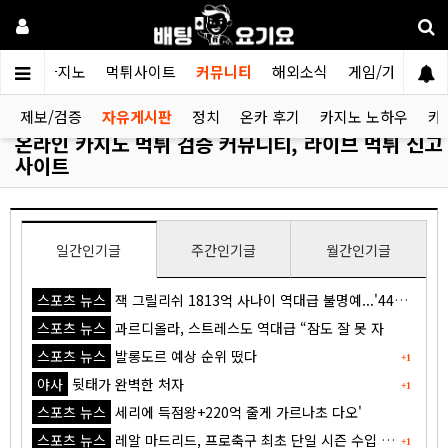
검증카지노
먹튀사이트
커뮤니티
해외소식
게임/가이드
제보/검증
자유게시판
정치
온카 후기
카지노 노하우
카
온라인 카지노 먹튀 검증 커뮤니티, 라이브 먹튀 신고
사이트
일간인기글
주간인기글
월간인기글
스포츠 뉴스
잭 그릴리쉬 1813억 사나이 역대급 불명예...'44경기 0골 굴욕'
스포츠 뉴스
과르디올라, 스트레스도 역대급 “잠도 잘 못 자
스포츠 뉴스
발롱도르 예상 순위 떴다
+1
야사
뒷태가 완벽한 처자
+1
스포츠 뉴스
세리에 득점왕+220억 줄게 가르나초 다오'
스포츠 뉴스
레알 마드리드, 프로축구 최초 단일 시즌 수입 1조원 돌파
+1