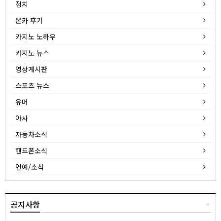
정치
온카 후기
카지노 노하우
카지노 뉴스
영상게시판
스포츠 뉴스
유머
야사
자동차소식
핸드폰소식
연예/소식
공지사항
+