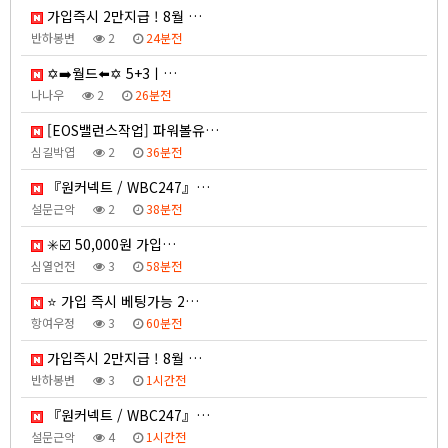
가입즉시 2만지급 ! 8월 …
반하봉변
2
24분전
✡️➡️월드⬅️✡️ 5+3ㅣ…
나나우
2
26분전
[EOS밸런스작업] 파워볼유…
심길박엽
2
36분전
『원커넥트 / WBC247』…
설문근악
2
38분전
✳️☑️ 50,000원 가입…
심열언전
3
58분전
⭐️ 가입 즉시 베팅가능 2…
항여우정
3
60분전
가입즉시 2만지급 ! 8월 …
반하봉변
3
1시간전
『원커넥트 / WBC247』…
설문근악
4
1시간전