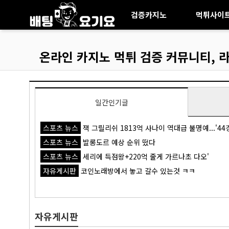
검증카지노
먹튀사이
온라인 카지노 먹튀 검증 커뮤니티, 
일간인기글
스포츠 뉴스
잭 그릴리쉬 1813억 사나이 역대급 불명예...'44경기 
스포츠 뉴스
발롱도르 예상 순위 떴다
스포츠 뉴스
세리에 득점왕+220억 줄게 가르나초 다오'
자유게시판
코인노래방에서 놓고 갈수 있는것 ㅋㅋ
자유게시판