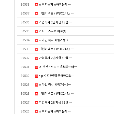
90538
❄️ 이지문자 ❄️해외문자 …
90537
『원커넥트 / WBC247』…
90536
가입즉시 2만지급 ! 8월 …
90535
카지노 스포츠 야르벳 !! …
90534
⭐️ 가입 즉시 베팅가능 2…
90533
『원커넥트 / WBC247』…
90532
가입즉시 2만지급 ! 8월 …
90531
✴️ 벳컨스트럭트 홍보파트너…
90530
<p>????현재 운영하고있…
90529
⭐️ 가입 즉시 베팅가능 2…
90528
『원커넥트 / WBC247』…
90527
가입즉시 2만지급 ! 8월 …
90526
❄️ 이지문자 ❄️해외문자 …