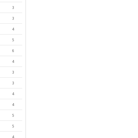
3
3
4
5
6
4
3
3
4
4
5
5
4