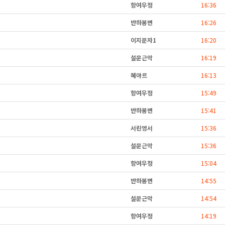
항여우정
16:36
반하봉변
16:26
이지문자1
16:20
설문근악
16:19
혜야르
16:13
항여우정
15:49
반하봉변
15:41
서린영서
15:36
설문근악
15:36
항여우정
15:04
반하봉변
14:55
설문근악
14:54
항여우정
14:19