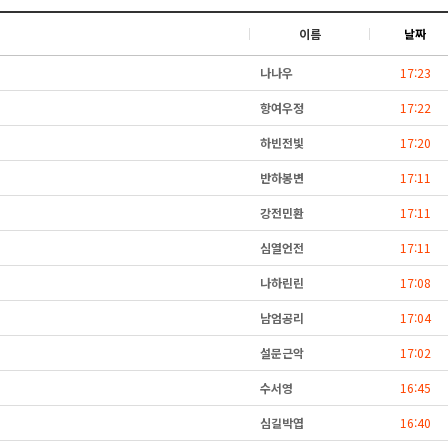
이름
날짜
나나우
17:23
항여우정
17:22
하빈전빛
17:20
반하봉변
17:11
강전민환
17:11
심열언전
17:11
나하린린
17:08
남엄공리
17:04
설문근악
17:02
수서영
16:45
심길박엽
16:40