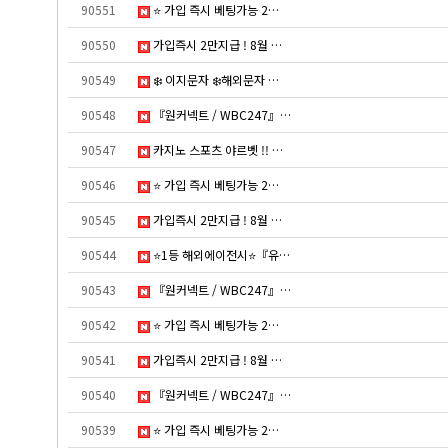
90551
⭐️ 가입 즉시 베팅가능 2…
90550
가입즉시 2만지급 ! 8월 …
90549
❄️ 이지문자 ❄️해외문자 …
90548
『원커넥트 / WBC247』…
90547
카지노 스포츠 야르벳 !! …
90546
⭐️ 가입 즉시 베팅가능 2…
90545
가입즉시 2만지급 ! 8월 …
90544
⭐️1등 해외에이전시⭐️『유…
90543
『원커넥트 / WBC247』…
90542
⭐️ 가입 즉시 베팅가능 2…
90541
가입즉시 2만지급 ! 8월 …
90540
『원커넥트 / WBC247』…
90539
⭐️ 가입 즉시 베팅가능 2…