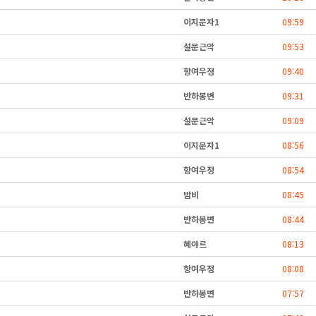
이지문자1
09:59
설문근악
09:53
항여우정
09:40
반하봉변
09:31
설문근악
09:09
이지문자1
08:56
항여우정
08:54
밤비
08:45
반하봉변
08:44
혜야르
08:13
항여우정
08:08
반하봉변
07:57