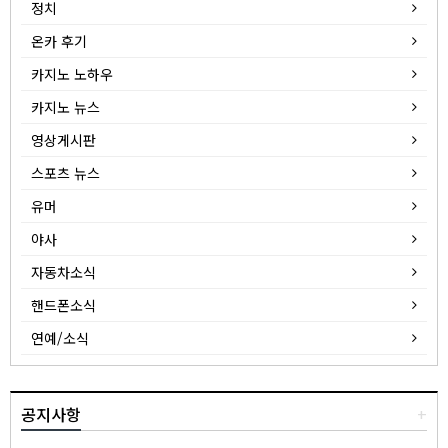
정치
온카 후기
카지노 노하우
카지노 뉴스
영상게시판
스포츠 뉴스
유머
야사
자동차소식
핸드폰소식
연예/소식
공지사항
+