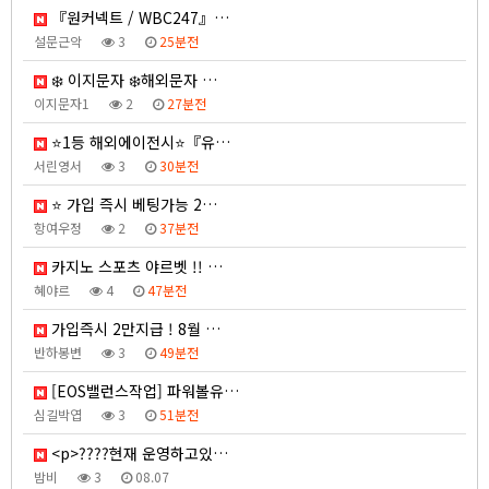
『원커넥트 / WBC247』…
설문근악
3
25분전
❄️ 이지문자 ❄️해외문자 …
이지문자1
2
27분전
⭐️1등 해외에이전시⭐️『유…
서린영서
3
30분전
⭐️ 가입 즉시 베팅가능 2…
항여우정
2
37분전
카지노 스포츠 야르벳 !! …
혜야르
4
47분전
가입즉시 2만지급 ! 8월 …
반하봉변
3
49분전
[EOS밸런스작업] 파워볼유…
심길박엽
3
51분전
<p>????현재 운영하고있…
밤비
3
08.07