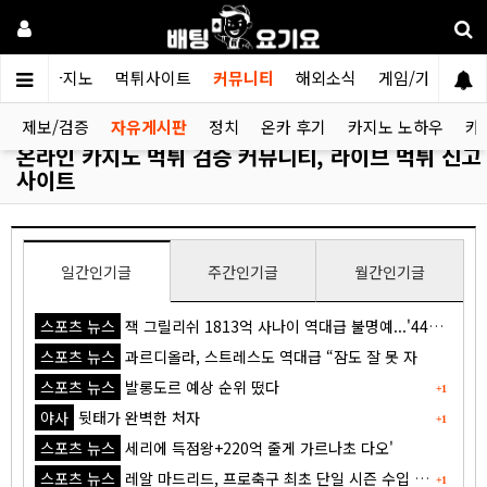
검증카지노
먹튀사이트
커뮤니티
해외소식
게임/가이드
제보/검증
자유게시판
정치
온카 후기
카지노 노하우
카
온라인 카지노 먹튀 검증 커뮤니티, 라이브 먹튀 신고
사이트
일간인기글
주간인기글
월간인기글
스포츠 뉴스
잭 그릴리쉬 1813억 사나이 역대급 불명예...'44경기 0골 굴욕'
스포츠 뉴스
과르디올라, 스트레스도 역대급 “잠도 잘 못 자
스포츠 뉴스
발롱도르 예상 순위 떴다
+1
야사
뒷태가 완벽한 처자
+1
스포츠 뉴스
세리에 득점왕+220억 줄게 가르나초 다오'
스포츠 뉴스
레알 마드리드, 프로축구 최초 단일 시즌 수입 1조원 돌파
+1