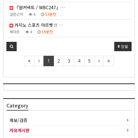
『원커넥트 / WBC247』…
설문근악
4
53분전
카지노 스포츠 야르벳 !! …
혜야르
4
59분전
정렬
1
2
3
4
5
Category
제보/검증
자유게시판