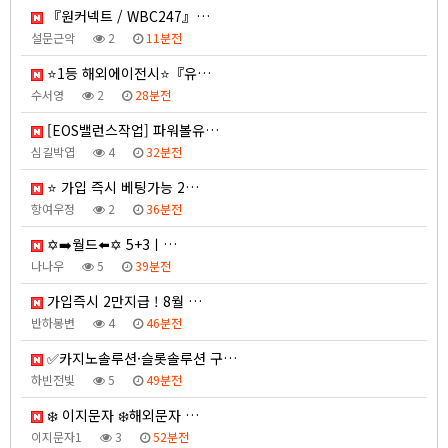
『원커넥트 / WBC247』…
설문근악
2
11분전
⭐️1등 해외에이전시⭐️『유…
수서영
2
28분전
[EOS밸런스작업] 파워볼유…
심길박엽
4
32분전
⭐️ 가입 즉시 베팅가능 2…
항여우정
2
36분전
✡️➡️월드⬅️✡️ 5+3ㅣ…
나나우
5
39분전
가입즉시 2만지급 ! 8월 …
반하봉변
4
46분전
✅카지노솔루션·슬롯솔루션 구…
하빈전빛
5
49분전
❄️ 이지문자 ❄️해외문자 …
이지문자1
3
52분전