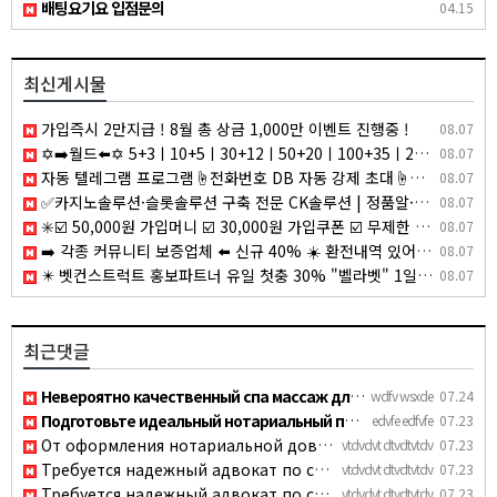
배팅요기요 입점문의
04.15
최신게시물
가입즉시 2만지급 ! 8월 총 상금 1,000만 이벤트 진행중 !
08.07
✡️➡️월드⬅️✡️ 5+3ㅣ10+5ㅣ30+12ㅣ50+20ㅣ100+35ㅣ200+70 ✡️무한매충✡️모든배팅제재없음✡️다양한 이벤트✡️ agao
08.07
자동 텔레그램 프로그램☝️전화번호 DB 자동 강제 초대☝️그룹방 홍보 발송☝️DM 메시지 발송
08.07
✅카지노솔루션·슬롯솔루션 구축 전문 CK솔루션 | 정품알·파싱알 연동 및 솔루션 분양의 모든정보✅
08.07
✳️☑️ 50,000원 가입머니 ☑️ 30,000원 가입쿠폰 ☑️ 무제한 입금플러스 ☑️ 첫충50% ☑️ 요율 4.0% 지급 ☑️ 무사고 메이저 ☑️✳️
08.07
➡️ 각종 커뮤니티 보증업체 ⬅️ 신규 40% ☀️ 환전내역 있어도 무한매충 5% ☀️ 페이백 7% ☀️ 1+0.5 ~ ☀️ 매일 홀덤 무료토너먼트 ☀
08.07
✴️ 벳컨스트럭트 홍보파트너 유일 첫충 30% "벨라벳" 1일환전 무제한 "알파벳" 코인입금가능 "10x10" "텐텐벳" ✴️
08.07
최근댓글
Невероятно качественный спа массаж для двоих москва, мастера…
wdfv wsxde
07.24
Подготовьте идеальный нотариальный перевод бумаг без лишних …
edvfe edfvfe
07.23
От оформления нотариальной доверенности до сложных судебных …
vtdvdvt dtvdtvtdv
07.23
Требуется надежный адвокат по семейным спорам, компетентный …
vtdvdvt dtvdtvtdv
07.23
Требуется надежный адвокат по семейным спорам, компетентный …
vtdvdvt dtvdtvtdv
07.23