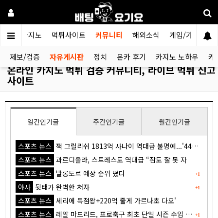
검증카지노
먹튀사이트
커뮤니티
해외소식
게임/가이드
제보/검증
자유게시판
정치
온카 후기
카지노 노하우
카
온라인 카지노 먹튀 검증 커뮤니티, 라이브 먹튀 신고
사이트
일간인기글
주간인기글
월간인기글
스포츠 뉴스
잭 그릴리쉬 1813억 사나이 역대급 불명예...'44경기 0골 굴욕'
스포츠 뉴스
과르디올라, 스트레스도 역대급 “잠도 잘 못 자
스포츠 뉴스
발롱도르 예상 순위 떴다
+1
야사
뒷태가 완벽한 처자
+1
스포츠 뉴스
세리에 득점왕+220억 줄게 가르나초 다오'
스포츠 뉴스
레알 마드리드, 프로축구 최초 단일 시즌 수입 1조원 돌파
+1