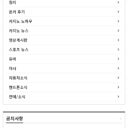
정치
온카 후기
카지노 노하우
카지노 뉴스
영상게시판
스포츠 뉴스
유머
야사
자동차소식
핸드폰소식
연예/소식
공지사항
+