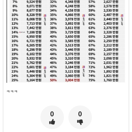
ㅋㅋㅋ
0
0