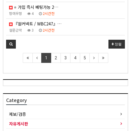
⭐️ 가입 즉시 베팅가능 2…
항여우정
4
2시간전
『원커넥트 / WBC247』…
설문근악
3
2시간전
정렬
1
2
3
4
5
Category
제보/검증
자유게시판