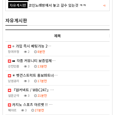
자유게시판
코인노래방에서 놓고 갈수 있는것 ㅋㅋ
+1
자유게시판
제목
⭐️ 가입 즉시 베팅가능 2…
항여우정
2
8분전
➡️ 각종 커뮤니티 보증업체…
강전민환
3
13분전
✴️ 벳컨스트럭트 홍보파트너…
남엄공리
3
17분전
『원커넥트 / WBC247』…
설문근악
3
21분전
카지노 스포츠 야르벳 !! …
혜야르
3
27분전