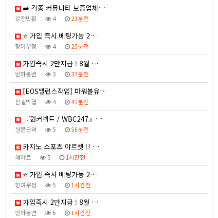
➡️ 각종 커뮤니티 보증업체…
강전민환
4
23분전
⭐️ 가입 즉시 베팅가능 2…
항여우정
4
25분전
가입즉시 2만지급 ! 8월 …
반하봉변
3
37분전
[EOS밸런스작업] 파워볼유…
심길박엽
4
41분전
『원커넥트 / WBC247』…
설문근악
5
56분전
카지노 스포츠 야르벳 !! …
혜야르
5
1시간전
⭐️ 가입 즉시 베팅가능 2…
항여우정
5
1시간전
가입즉시 2만지급 ! 8월 …
반하봉변
6
1시간전