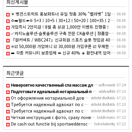
최신게시물
✴️ 벳컨스트럭트 홍보파트너 유일 첫충 30% "벨라벳" 1일환전 무제한 "알파벳" 코인입금가능 "10x10" "텐텐벳" ✴️
08.08
✡️➡️월드⬅️✡️ 5+3ㅣ10+5ㅣ30+12ㅣ50+20ㅣ100+35ㅣ200+70 ✡️무한매충✡️모든배팅제재없음✡️다양한 이벤트✡️ up9u
08.08
가입즉시 2만지급 ! 8월 총 상금 1,000만 이벤트 진행중 !
08.08
✅카지노솔루션·슬롯솔루션 구축 전문 CK솔루션 | 정품알·파싱알 연동 및 솔루션 분양의 모든정보✅
08.08
『원커넥트 / WBC247』신규회원 스포츠 슬롯 첫입금 40% 쿠폰,재입금 10% 쿠폰 지급/지인추천135000원 지급
08.08
✳️☑️ 50,000원 가입머니 ☑️ 30,000원 가입쿠폰 ☑️ 무제한 입금플러스 ☑️ 첫충50% ☑️ 요율 4.0% 지급 ☑️ 무사고 메이저 ☑️✳️
08.08
➡️ 각종 커뮤니티 보증업체 ⬅️ 신규 40% ☀️ 환전내역 있어도 무한매충 5% ☀️ 페이백 7% ☀️ 1+0.5 ~ ☀️ 매일 홀덤 무료토너먼트 ☀
08.08
최근댓글
Невероятно качественный спа массаж для двоих москва, мастера…
wdfv wsxde
07.24
Подготовьте идеальный нотариальный перевод бумаг без лишних …
edvfe edfvfe
07.23
От оформления нотариальной доверенности до сложных судебных …
vtdvdvt dtvdtvtdv
07.23
Требуется надежный адвокат по семейным спорам, компетентный …
vtdvdvt dtvdtvtdv
07.23
Требуется надежный адвокат по семейным спорам, компетентный …
vtdvdvt dtvdtvtdv
07.23
Четкая инструкция с фото, сразу понятно как разобрать обшивк…
bobik murov
07.22
De cash-out functie bij sportweddenschappen heeft me al een …
buba kastorsky
07.22