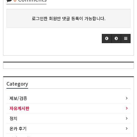
로그인한 회원만 댓글 등록이 가능합니다.
Category
제보/검증
자유게시판
정치
온카 후기