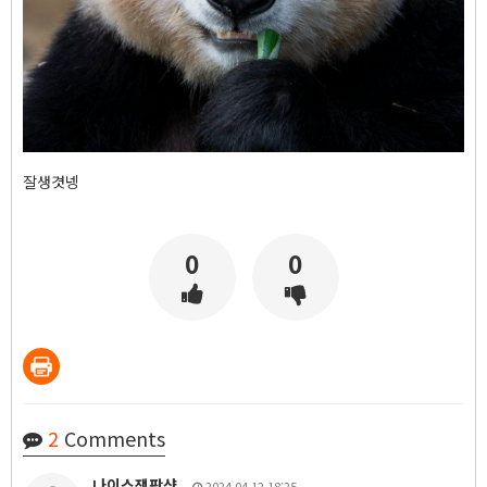
잘생겻넹
0
0
2
Comments
나이스잭팟샷
2024.04.12 18:25