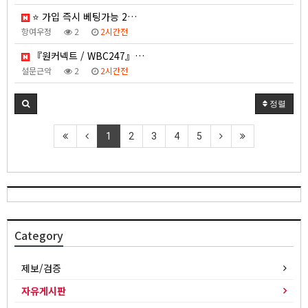
⭐️ 가입 즉시 베팅가능 2…
항여우정
2
2시간전
『원커넥트 / WBC247』…
설문근악
2
2시간전
정렬
1
2
3
4
5
Category
제보/검증
자유게시판