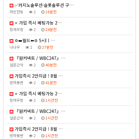
✅카지노솔루션·슬롯솔루션 구…
하빈전빛
2
16분전
⭐️ 가입 즉시 베팅가능 2…
항여우정
2
24분전
✡️➡️월드⬅️✡️ 5+3ㅣ…
나나우
2
27분전
『원커넥트 / WBC247』…
설문근악
2
40분전
가입즉시 2만지급 ! 8월 …
반하봉변
2
41분전
⭐️ 가입 즉시 베팅가능 2…
항여우정
2
1시간전
『원커넥트 / WBC247』…
설문근악
2
1시간전
가입즉시 2만지급 ! 8월 …
반하봉변
2
1시간전