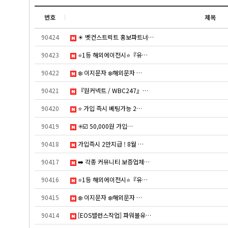
번호
제목
90424
✴️ 벳컨스트럭트 홍보파트너…
90423
⭐️1등 해외에이전시⭐️『유…
90422
❄️ 이지문자 ❄️해외문자 …
90421
『원커넥트 / WBC247』…
90420
⭐️ 가입 즉시 베팅가능 2…
90419
✳️☑️ 50,000원 가입…
90418
가입즉시 2만지급 ! 8월 …
90417
➡️ 각종 커뮤니티 보증업체…
90416
⭐️1등 해외에이전시⭐️『유…
90415
❄️ 이지문자 ❄️해외문자 …
90414
[EOS밸런스작업] 파워볼유…