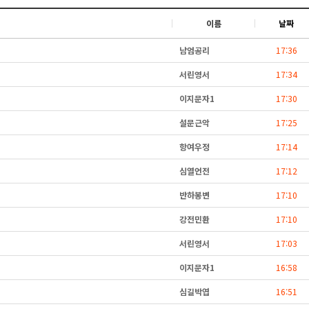
이름
날짜
남엄공리
17:36
서린영서
17:34
이지문자1
17:30
설문근악
17:25
항여우정
17:14
심열언전
17:12
반하봉변
17:10
강전민환
17:10
서린영서
17:03
이지문자1
16:58
심길박엽
16:51