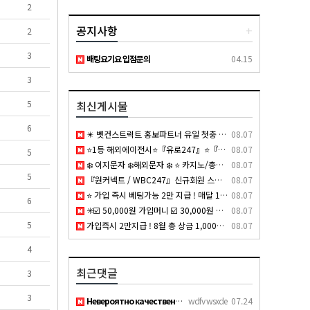
2
공지사항
+
2
3
배팅요기요 입점문의
04.15
3
최신게시물
5
6
✴️ 벳컨스트럭트 홍보파트너 유일 첫충 30% "벨라벳" 1일환전 무제한 "알파벳" 코인입금가능 "10x10" "텐텐벳" ✴️
08.07
⭐️1등 해외에이전시⭐️『유로247』⭐️『브이오벳』⭐️『KOBET』⭐️『원커넥트』⭐️ vp0v
08.07
5
❄️ 이지문자 ❄️해외문자 ❄️ ⭐ 카지노/총판 홍보전용 SMS 해외문자 발송 ⭐
08.07
5
『원커넥트 / WBC247』신규회원 스포츠 슬롯 첫입금 40% 쿠폰,재입금 10% 쿠폰 지급/지인추천135000원 지급
08.07
⭐️ 가입 즉시 베팅가능 2만 지급 ! 매달 1,000만 이벤트 진행중 ! ⭐️
08.07
6
✳️☑️ 50,000원 가입머니 ☑️ 30,000원 가입쿠폰 ☑️ 무제한 입금플러스 ☑️ 첫충50% ☑️ 요율 4.0% 지급 ☑️ 무사고 메이저 ☑️✳️
08.07
5
가입즉시 2만지급 ! 8월 총 상금 1,000만 이벤트 진행중 !
08.07
4
최근댓글
3
3
Невероятно качественный спа массаж для двоих москва, мастера…
wdfv wsxde
07.24