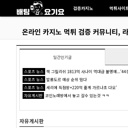
검증카지노
먹튀사이
온라인 카지노 먹튀 검증 커뮤니티, 
일간인기글
스포츠 뉴스
잭 그릴리쉬 1813억 사나이 역대급 불명예...'44경기 
스포츠 뉴스
발롱도르 예상 순위 떴다
스포츠 뉴스
세리에 득점왕+220억 줄게 가르나초 다오'
자유게시판
코인노래방에서 놓고 갈수 있는것 ㅋㅋ
자유게시판