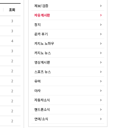
제보/검증
조회
자유게시판
3
정치
3
온카 후기
4
카지노 노하우
3
카지노 뉴스
2
영상게시판
2
스포츠 뉴스
2
유머
야사
2
자동차소식
2
핸드폰소식
2
연예/소식
2