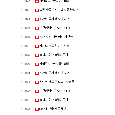
90362
가입즉시 2만지급 ! 8월 …
90361
틱톡 자동 프로그램⚠️등록⚠…
90360
⭐️ 가입 즉시 베팅가능 2…
90359
『원커넥트 / WBC247』…
90358
<p>???? 양방베팅 자판…
90357
카지노 스포츠 야르벳 !! …
90356
❄️ 이지문자 ❄️해외문자 …
90355
가입즉시 2만지급 ! 8월 …
90354
⭐️ 가입 즉시 베팅가능 2…
90353
백링크 배포 프로그램✅​외국…
90352
『원커넥트 / WBC247』…
90351
❄️ 이지문자 ❄️해외문자 …
90350
☑️카페 댓글 자동 발행기☑…