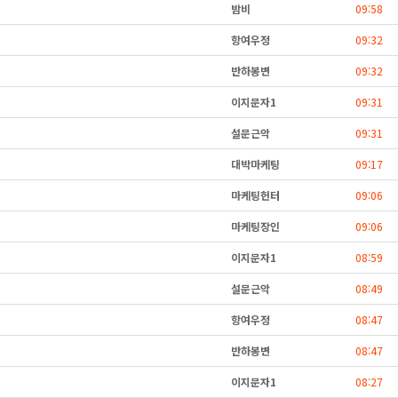
밤비
09:58
항여우정
09:32
반하봉변
09:32
이지문자1
09:31
설문근악
09:31
대박마케팅
09:17
마케팅헌터
09:06
마케팅장인
09:06
이지문자1
08:59
설문근악
08:49
항여우정
08:47
반하봉변
08:47
이지문자1
08:27