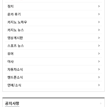
정치
온카 후기
카지노 노하우
카지노 뉴스
영상게시판
스포츠 뉴스
유머
야사
자동차소식
핸드폰소식
연예/소식
공지사항
+