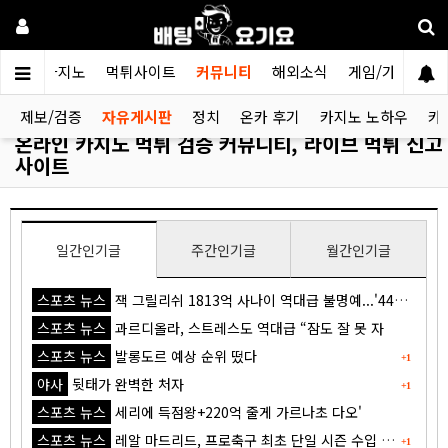
검증카지노
먹튀사이트
커뮤니티
해외소식
게임/가이드
제보/검증
자유게시판
정치
온카 후기
카지노 노하우
카
온라인 카지노 먹튀 검증 커뮤니티, 라이브 먹튀 신고
사이트
일간인기글
주간인기글
월간인기글
스포츠 뉴스
잭 그릴리쉬 1813억 사나이 역대급 불명예...'44경기 0골 굴욕'
스포츠 뉴스
과르디올라, 스트레스도 역대급 “잠도 잘 못 자
스포츠 뉴스
발롱도르 예상 순위 떴다
+1
야사
뒷태가 완벽한 처자
+1
스포츠 뉴스
세리에 득점왕+220억 줄게 가르나초 다오'
스포츠 뉴스
레알 마드리드, 프로축구 최초 단일 시즌 수입 1조원 돌파
+1