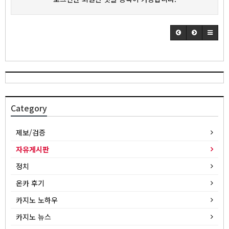
Category
제보/검증
자유게시판
정치
온카 후기
카지노 노하우
카지노 뉴스