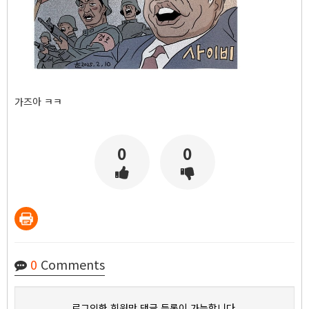
가즈아 ㅋㅋ
0
0
0
Comments
로그인한 회원만 댓글 등록이 가능합니다.