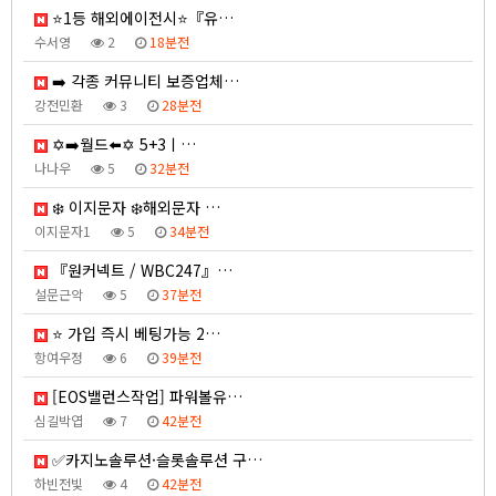
⭐️1등 해외에이전시⭐️『유…
수서영
2
18분전
➡️ 각종 커뮤니티 보증업체…
강전민환
3
28분전
✡️➡️월드⬅️✡️ 5+3ㅣ…
나나우
5
32분전
❄️ 이지문자 ❄️해외문자 …
이지문자1
5
34분전
『원커넥트 / WBC247』…
설문근악
5
37분전
⭐️ 가입 즉시 베팅가능 2…
항여우정
6
39분전
[EOS밸런스작업] 파워볼유…
심길박엽
7
42분전
✅카지노솔루션·슬롯솔루션 구…
하빈전빛
4
42분전