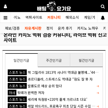
검증카지노
먹튀사이트
커뮤니티
해외소식
게임/가이드
제보/검증
자유게시판
정치
온카 후기
카지노 노하우
카
온라인 카지노 먹튀 검증 커뮤니티, 라이브 먹튀 신고
사이트
일간인기글
주간인기글
월간인기글
스포츠 뉴스
잭 그릴리쉬 1813억 사나이 역대급 불명예...'44경기 0골 굴욕'
스포츠 뉴스
과르디올라, 스트레스도 역대급 “잠도 잘 못 자
스포츠 뉴스
발롱도르 예상 순위 떴다
+1
야사
뒷태가 완벽한 처자
+1
스포츠 뉴스
세리에 득점왕+220억 줄게 가르나초 다오'
스포츠 뉴스
레알 마드리드, 프로축구 최초 단일 시즌 수입 1조원 돌파
+1