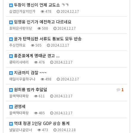
두창이 명신이 언제 교도소 ㄱㄱ
삽겹인가살치인가
478
2024.12.17
임영웅 인기가 예전하고 다르네요
호떠은사랑이당
500
2024.12.17
윤가 탄핵심판 서류도 통보도 모두 반송
주상전하요
505
2024.12.17
홍준표에게 명태균 경고 ...
쿵따리샤뱌리
476
2024.12.17
지금까지 검찰 ~~~
매일이우울하구나
498
2024.12.17
원희룡 법카 후덜덜
1
블랙잭타짜왕
611
2024.12.17
권영세
블랙잭타짜왕
485
2024.12.17
역대 정권 1인당 GDP 상승 통계
널닮은나같은너
473
2024.12.18