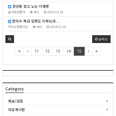
권성동 갖고 노는 이재명
술사랑넘좋아
462
2024.12.18
한덕수 특검 임명도 미루는데 ..
카지노정팔이당
443
2024.12.18
날짜순
11
12
13
14
15
Category
제보/검증
자유게시판