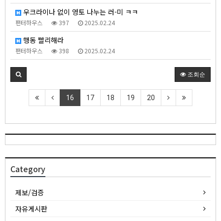
우크라이나 없이 영토 나누는 러-미 ㅋㅋ
팬터하우스
397
2025.02.24
행동 빨리해라
팬터하우스
398
2025.02.24
조회순
16
17
18
19
20
Category
제보/검증
자유게시판