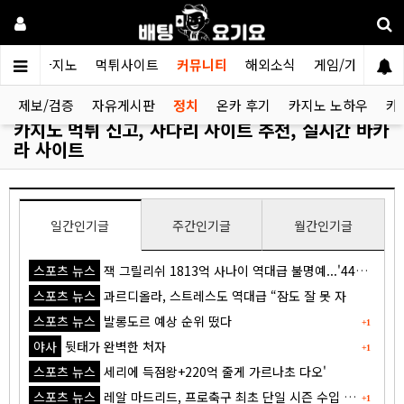
검증카지노
먹튀사이트
커뮤니티
해외소식
게임/가이드
제보/검증
자유게시판
정치
온카 후기
카지노 노하우
카
카지노 먹튀 신고, 사다리 사이트 추천, 실시간 바카
라 사이트
일간인기글
주간인기글
월간인기글
스포츠 뉴스
잭 그릴리쉬 1813억 사나이 역대급 불명예...'44경기 0골 굴욕'
스포츠 뉴스
과르디올라, 스트레스도 역대급 “잠도 잘 못 자
스포츠 뉴스
발롱도르 예상 순위 떴다
+1
야사
뒷태가 완벽한 처자
+1
스포츠 뉴스
세리에 득점왕+220억 줄게 가르나초 다오'
스포츠 뉴스
레알 마드리드, 프로축구 최초 단일 시즌 수입 1조원 돌파
+1