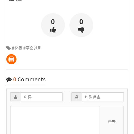
0
0
#장관 #주요인물
0
Comments
등록