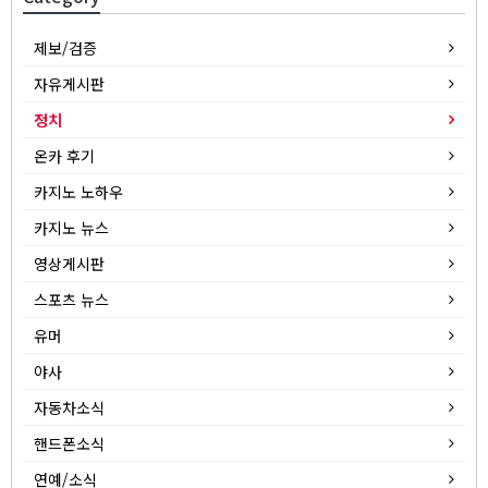
제보/검증
자유게시판
정치
온카 후기
카지노 노하우
카지노 뉴스
영상게시판
스포츠 뉴스
유머
야사
자동차소식
핸드폰소식
연예/소식