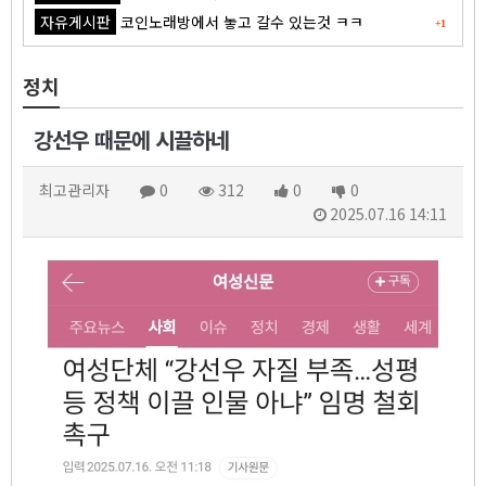
자유게시판
코인노래방에서 놓고 갈수 있는것 ㅋㅋ
+1
정치
강선우 때문에 시끌하네
최고관리자
0
312
0
0
2025.07.16 14:11