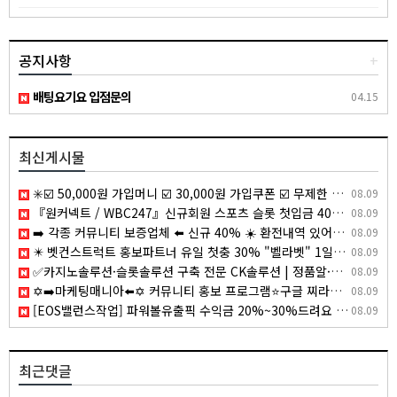
공지사항
+
배팅요기요 입점문의
04.15
최신게시물
✳️☑️ 50,000원 가입머니 ☑️ 30,000원 가입쿠폰 ☑️ 무제한 입금플러스 ☑️ 첫충50% ☑️ 요율 4.0% 지급 ☑️ 무사고 메이저 ☑️✳️
08.09
『원커넥트 / WBC247』신규회원 스포츠 슬롯 첫입금 40% 쿠폰,재입금 10% 쿠폰 지급/지인추천135000원 지급
08.09
➡️ 각종 커뮤니티 보증업체 ⬅️ 신규 40% ☀️ 환전내역 있어도 무한매충 5% ☀️ 페이백 7% ☀️ 1+0.5 ~ ☀️ 매일 홀덤 무료토너먼트 ☀
08.09
✴️ 벳컨스트럭트 홍보파트너 유일 첫충 30% "벨라벳" 1일환전 무제한 "알파벳" 코인입금가능 "10x10" "텐텐벳" ✴️
08.09
✅카지노솔루션·슬롯솔루션 구축 전문 CK솔루션 | 정품알·파싱알 연동 및 솔루션 분양의 모든정보✅
08.09
✡️➡️마케팅매니아⬅️✡️ 커뮤니티 홍보 프로그램⭐️구글 찌라시 프로그램⭐️카톡 텔레 미니게임 오토픽⭐️마케팅프로그램✡️ v0ym
08.09
[EOS밸런스작업] 파워볼유출픽 수익금 20%~30%드려요 [텔레그램 @xoxs55]
08.09
최근댓글