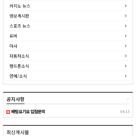
카지노 뉴스
영상게시판
스포츠 뉴스
유머
야사
자동차소식
핸드폰소식
연예/소식
공지사항
+
배팅요기요 입점문의
04.15
최신게시물