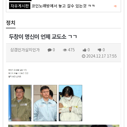
자유게시판
코인노래방에서 놓고 갈수 있는것 ㅋㅋ
+1
정치
두창이 명신이 언제 교도소 ㄱㄱ
삽겹인가살치인가
0
475
0
0
2024.12.17 17:55