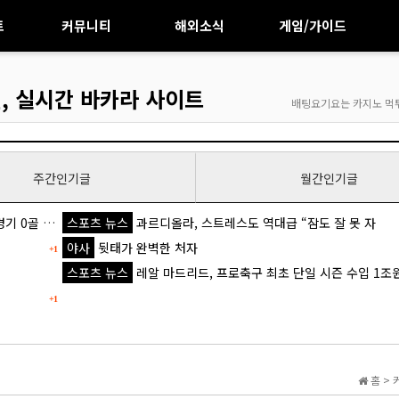
트
커뮤니티
해외소식
게임/가이드
, 실시간 바카라 사이트
배팅요기요는 카지노 먹
주간인기글
월간인기글
0골 굴욕'
스포츠 뉴스
과르디올라, 스트레스도 역대급 “잠도 잘 못 자
야사
뒷태가 완벽한 처자
+1
스포츠 뉴스
레알 마드리드, 프로축구 최초 단일 시즌 수입 1조
+1
홈 > 