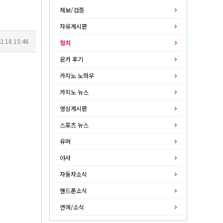
제보/검증
자유게시판
2.18 15:46
정치
온카 후기
카지노 노하우
카지노 뉴스
영상게시판
스포츠 뉴스
유머
야사
자동차소식
핸드폰소식
연예/소식