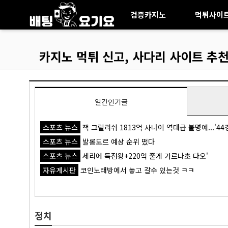
검증카지노
먹튀사이
카지노 먹튀 신고, 사다리 사이트 추천
일간인기글
스포츠 뉴스
잭 그릴리쉬 1813억 사나이 역대급 불명예...'44경기 
스포츠 뉴스
발롱도르 예상 순위 떴다
스포츠 뉴스
세리에 득점왕+220억 줄게 가르나초 다오'
자유게시판
코인노래방에서 놓고 갈수 있는것 ㅋㅋ
정치