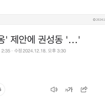
2024.1