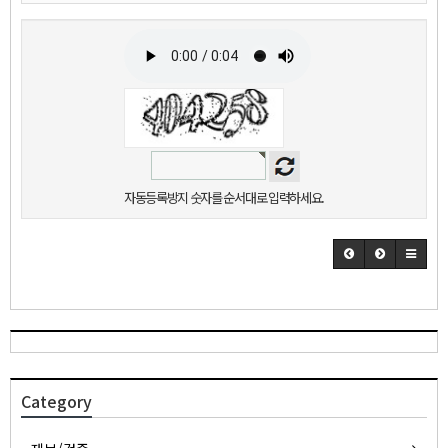
자동등록방지 숫자를 순서대로 입력하세요.
Category