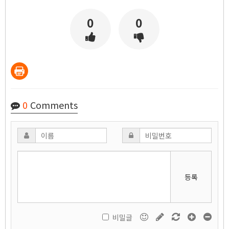
0
0
0
Comments
등록
비밀글