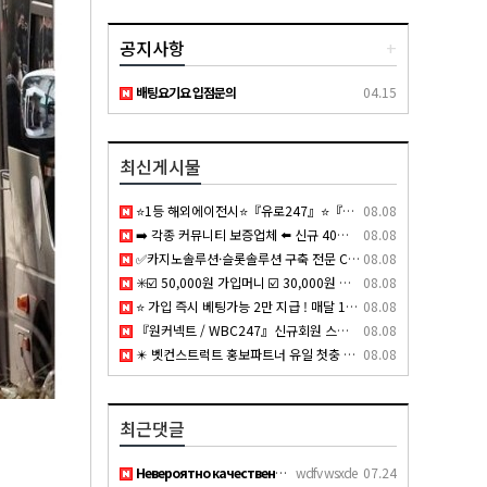
공지사항
+
배팅요기요 입점문의
04.15
최신게시물
⭐️1등 해외에이전시⭐️『유로247』⭐️『브이오벳』⭐️『KOBET』⭐️『원커넥트』⭐️ yogf
08.08
➡️ 각종 커뮤니티 보증업체 ⬅️ 신규 40% ☀️ 환전내역 있어도 무한매충 5% ☀️ 페이백 7% ☀️ 1+0.5 ~ ☀️ 매일 홀덤 무료토너먼트 ☀
08.08
✅카지노솔루션·슬롯솔루션 구축 전문 CK솔루션 | 정품알·파싱알 연동 및 솔루션 분양의 모든정보✅
08.08
✳️☑️ 50,000원 가입머니 ☑️ 30,000원 가입쿠폰 ☑️ 무제한 입금플러스 ☑️ 첫충50% ☑️ 요율 4.0% 지급 ☑️ 무사고 메이저 ☑️✳️
08.08
⭐️ 가입 즉시 베팅가능 2만 지급 ! 매달 1,000만 이벤트 진행중 ! ⭐️
08.08
『원커넥트 / WBC247』신규회원 스포츠 슬롯 첫입금 40% 쿠폰,재입금 10% 쿠폰 지급/지인추천135000원 지급
08.08
✴️ 벳컨스트럭트 홍보파트너 유일 첫충 30% "벨라벳" 1일환전 무제한 "알파벳" 코인입금가능 "10x10" "텐텐벳" ✴️
08.08
최근댓글
Невероятно качественный спа массаж для двоих москва, мастера…
wdfv wsxde
07.24