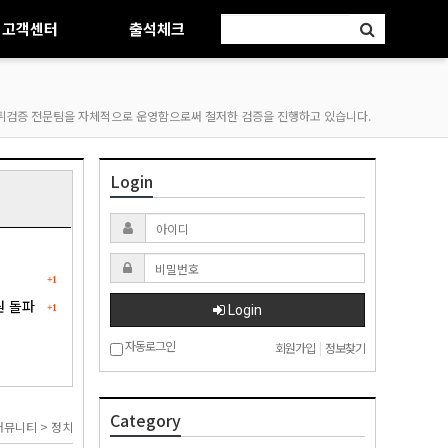
고객센터
출석체크
튀검증 전문팀을 자체적으로 운영함으로써 철저한 검증을 진행하고 있습니다.
Login
+1
원 돌파
+1
Login
자동로그인
회원가입
|
정보찾기
Category
커뮤니티 > 정치