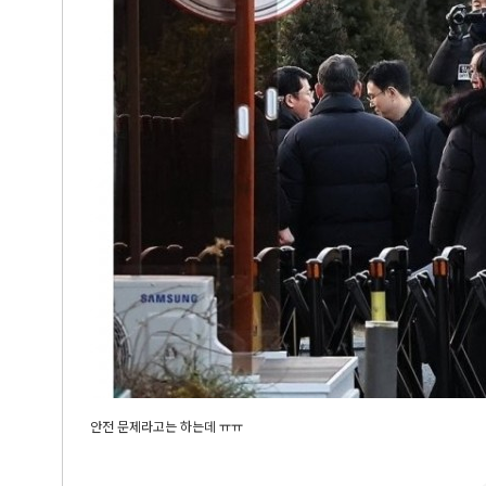
안전 문제라고는 하는데 ㅠㅠ