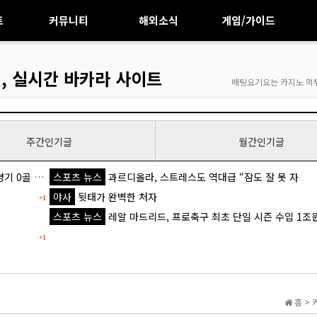
트
커뮤니티
해외소식
게임/가이드
, 실시간 바카라 사이트
배팅요기요는 카지노 먹
주간인기글
월간인기글
0골 굴욕'
스포츠 뉴스
과르디올라, 스트레스도 역대급 “잠도 잘 못 자
야사
뒷태가 완벽한 처자
+1
스포츠 뉴스
레알 마드리드, 프로축구 최초 단일 시즌 수입 1조
+1
홈 > 