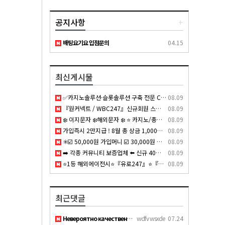
공지사항
+
배팅요기요 입점문의
04.15
최신게시물
✅카지노솔루션·슬롯솔루션 구축 전문 CK솔루션 | 정품알·파싱알 연동 및 솔루션 분양의 모든정보✅
08.09
『원커넥트 / WBC247』신규회원 스포츠 슬롯 첫입금 40% 쿠폰,재입금 10% 쿠폰 지급/지인추천135000원 지급
08.09
❄️ 이지문자 ❄️해외문자 ❄️ ⭐ 카지노/총판 홍보전용 SMS 해외문자 발송 ⭐
08.09
가입즉시 2만지급 ! 8월 총 상금 1,000만 이벤트 진행중 !
08.09
✳️☑️ 50,000원 가입머니 ☑️ 30,000원 가입쿠폰 ☑️ 무제한 입금플러스 ☑️ 첫충50% ☑️ 요율 4.0% 지급 ☑️ 무사고 메이저 ☑️✳️
08.09
➡️ 각종 커뮤니티 보증업체 ⬅️ 신규 40% ☀️ 환전내역 있어도 무한매충 5% ☀️ 페이백 7% ☀️ 1+0.5 ~ ☀️ 매일 홀덤 무료토너먼트 ☀
08.09
⭐️1등 해외에이전시⭐️『유로247』⭐️『브이오벳』⭐️『KOBET』⭐️『ONECONNECT』⭐️ a11j
08.09
최근댓글
Невероятно качественный спа массаж для двоих москва, мастера…
wdfv wsxde
07.24