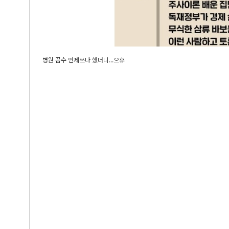
병원 꼼수 언제쓰나 했더니...으휴