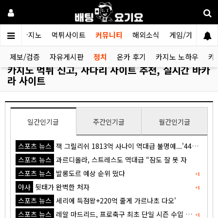
검증카지노
먹튀사이트
커뮤니티
해외소식
게임/가이드
제보/검증
자유게시판
정치
온카 후기
카지노 노하우
카
카지노 먹튀 신고, 사다리 사이트 추천, 실시간 바카
라 사이트
일간인기글
주간인기글
월간인기글
스포츠 뉴스
잭 그릴리쉬 1813억 사나이 역대급 불명예...'44경기 0골 굴욕'
스포츠 뉴스
과르디올라, 스트레스도 역대급 “잠도 잘 못 자
스포츠 뉴스
발롱도르 예상 순위 떴다
+1
야사
뒷태가 완벽한 처자
+1
스포츠 뉴스
세리에 득점왕+220억 줄게 가르나초 다오'
스포츠 뉴스
레알 마드리드, 프로축구 최초 단일 시즌 수입 1조원 돌파
+1