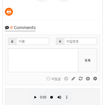
0
Comments
등록
비밀글