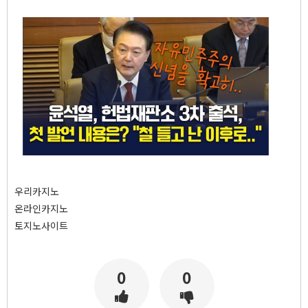
우리카지노
온라인카지노
토지노사이트
0
0