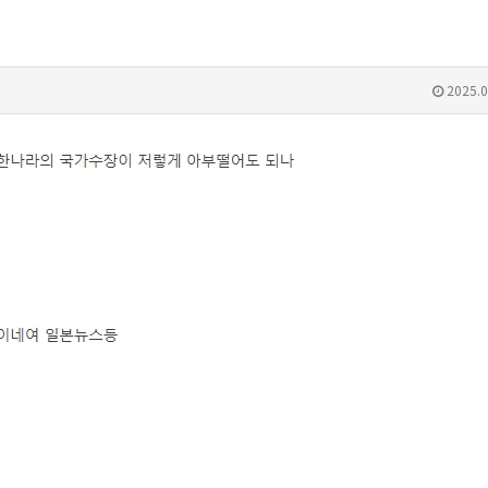
2025.0