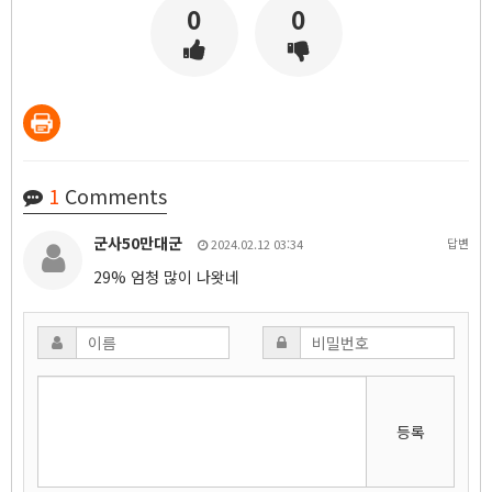
0
0
1
Comments
군사50만대군
답변
2024.02.12 03:34
29% 엄청 많이 나왓네
등록