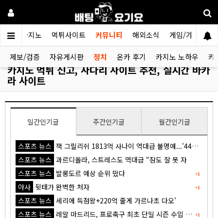
검증카지노
먹튀사이트
커뮤니티
해외소식
게임/가이드
제보/검증
자유게시판
정치
온카 후기
카지노 노하우
카
카지노 먹튀 신고, 사다리 사이트 추천, 실시간 바카
라 사이트
일간인기글
주간인기글
월간인기글
스포츠 뉴스
잭 그릴리쉬 1813억 사나이 역대급 불명예...'44경기 0골 굴욕'
스포츠 뉴스
과르디올라, 스트레스도 역대급 “잠도 잘 못 자
스포츠 뉴스
발롱도르 예상 순위 떴다
+1
야사
뒷태가 완벽한 처자
+1
스포츠 뉴스
세리에 득점왕+220억 줄게 가르나초 다오'
스포츠 뉴스
레알 마드리드, 프로축구 최초 단일 시즌 수입 1조원 돌파
+1