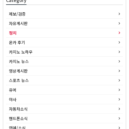
제보/검증
자유게시판
정치
온카 후기
카지노 노하우
카지노 뉴스
영상게시판
스포츠 뉴스
유머
야사
자동차소식
핸드폰소식
연예/소식