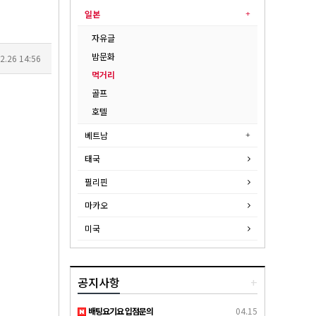
일본
자유글
밤문화
2.26 14:56
먹거리
골프
호텔
베트남
태국
필리핀
마카오
미국
공지사항
+
배팅요기요 입점문의
04.15