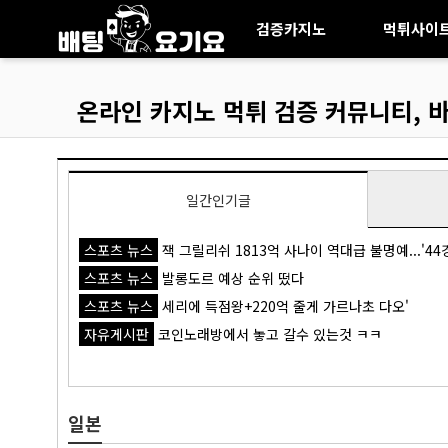
검증카지노
먹튀사이
온라인 카지노 먹튀 검증 커뮤니티, 
일간인기글
스포츠 뉴스
잭 그릴리쉬 1813억 사나이 역대급 불명예...'44경기 
스포츠 뉴스
발롱도르 예상 순위 떴다
스포츠 뉴스
세리에 득점왕+220억 줄게 가르나초 다오'
자유게시판
코인노래방에서 놓고 갈수 있는것 ㅋㅋ
일본