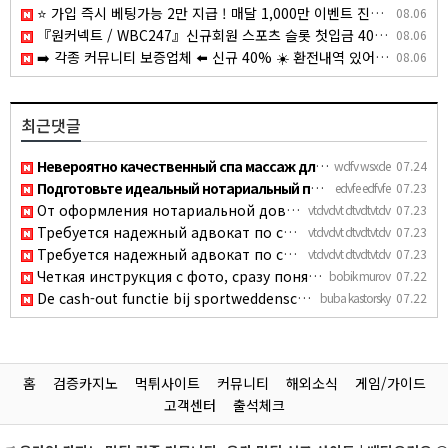
⭐️ 가입 즉시 베팅가능 2만 지급 ! 매달 1,000만 이벤트 진행중 ! ⭐️
08.06
『원커넥트 / WBC247』신규회원 스포츠 슬롯 첫입금 40% 쿠폰,재입금 10% 쿠폰 지급/지인추천135000원 지급
08.06
➡️ 각종 커뮤니티 보증업체 ⬅️ 신규 40% ☀️ 환전내역 있어도 무한매충 5% ☀️ 페이백 7% ☀️ 1+0.5 ~ ☀️ 매일 홀덤 무료토너먼트 ☀
08.06
최근댓글
Невероятно качественный спа массаж для двоих москва, мастера…
wdfv wsxde
07.24
Подготовьте идеальный нотариальный перевод бумаг без лишних …
edvfe edfvfe
07.23
От оформления нотариальной доверенности до сложных судебных …
vtdvdvt dtvdtvtdv
07.23
Требуется надежный адвокат по семейным спорам, компетентный …
vtdvdvt dtvdtvtdv
07.23
Требуется надежный адвокат по семейным спорам, компетентный …
vtdvdvt dtvdtvtdv
07.23
Четкая инструкция с фото, сразу понятно как разобрать обшивк…
bobik murov
07.22
De cash-out functie bij sportweddenschappen heeft me al een …
buba kastorsky
07.22
홈
검증카지노
먹튀사이트
커뮤니티
해외소식
게임/가이드
고객센터
출석체크