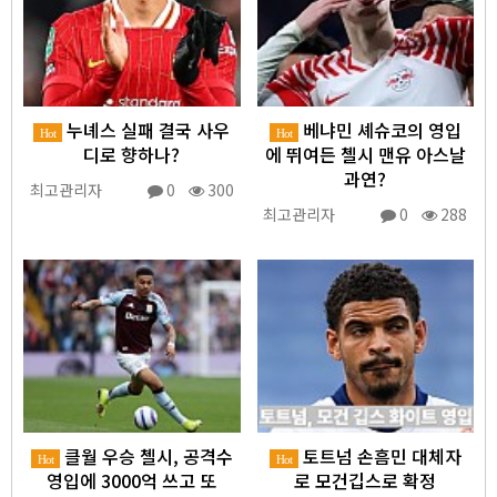
누녜스 실패 결국 사우
베냐민 셰슈코의 영입
Hot
Hot
디로 향하나?
에 뛰여든 첼시 맨유 아스날
과연?
최고관리자
0
300
최고관리자
0
288
클월 우승 첼시, 공격수
토트넘 손흠민 대체자
Hot
Hot
영입에 3000억 쓰고 또
로 모건깁스로 확정