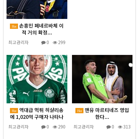
손흥민 페네르바체 이
Hot
적 거의 확정...
최고관리자
0
299
역대급 먹튀 히샬리송
맨유 마르티네즈 영입
Hot
Hot
에 1,020억 구매자 나타나
한다...
최고관리자
0
290
최고관리자
0
313