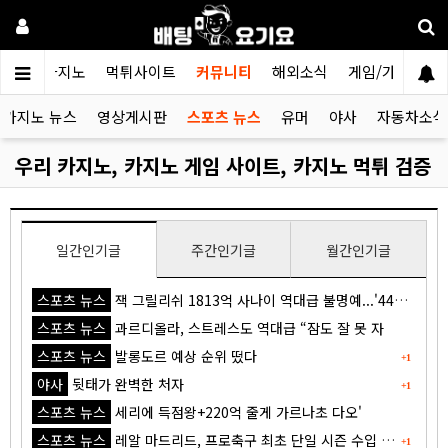
검증카지노
먹튀사이트
커뮤니티
해외소식
게임/가이드
카지노 뉴스
영상게시판
스포츠 뉴스
유머
야사
자동차소식
우리 카지노, 카지노 게임 사이트, 카지노 먹튀 검증
일간인기글
주간인기글
월간인기글
스포츠 뉴스
잭 그릴리쉬 1813억 사나이 역대급 불명예...'44경기 0골 굴욕'
스포츠 뉴스
과르디올라, 스트레스도 역대급 “잠도 잘 못 자
스포츠 뉴스
발롱도르 예상 순위 떴다
+1
야사
뒷태가 완벽한 처자
+1
스포츠 뉴스
세리에 득점왕+220억 줄게 가르나초 다오'
스포츠 뉴스
레알 마드리드, 프로축구 최초 단일 시즌 수입 1조원 돌파
+1