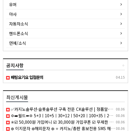
유머
야사
자동차소식
핸드폰소식
연예/소식
공지사항
+
배팅요기요 입점문의
04.15
최신게시물
✅카지노솔루션·슬롯솔루션 구축 전문 CK솔루션 | 정품알·파싱알 연동 및 솔루션 분양의 모든정보✅
08.06
✡️➡️월드⬅️✡️ 5+3ㅣ10+5ㅣ30+12ㅣ50+20ㅣ100+35ㅣ200+70 ✡️무한매충✡️모든배팅제재없음✡️다양한 이벤트✡️ u0ey
08.06
✳️☑️ 50,000원 가입머니 ☑️ 30,000원 가입쿠폰 ☑️ 무제한 입금플러스 ☑️ 첫충50% ☑️ 요율 4.0% 지급 ☑️ 무사고 메이저 ☑️✳️
08.06
❄️ 이지문자 ❄️해외문자 ❄️ ⭐ 카지노/총판 홍보전용 SMS 해외문자 발송 ⭐
08.06