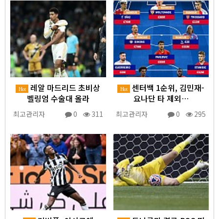
레알 마드리드 초비상
센터백 1순위, 김민재-
Hot
Hot
벨링엄 수술대 올라
요나단 타 제외…
최고관리자
0
311
최고관리자
0
295