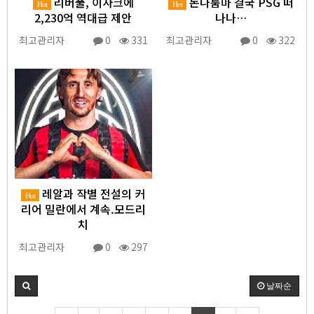
리버풀, 이사크에
돈나룸마 결국 PSG 떠
Hot
Hot
2,230억 역대급 제안
나나…
최고관리자
0
331
최고관리자
0
322
레알과 작별 전설의 커
Hot
리어 밀란에서 계속.모드리
치
최고관리자
0
297
날짜순