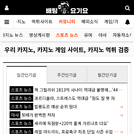
검증카지노
먹튀사이트
커뮤니티
해외소식
게임/가이드
카지노 뉴스
영상게시판
스포츠 뉴스
유머
야사
자동차소식
우리 카지노, 카지노 게임 사이트, 카지노 먹튀 검증
일간인기글
주간인기글
월간인기글
스포츠 뉴스
잭 그릴리쉬 1813억 사나이 역대급 불명예...'44경기 0골 굴욕'
스포츠 뉴스
과르디올라, 스트레스도 역대급 “잠도 잘 못 자
스포츠 뉴스
발롱도르 예상 순위 떴다
+1
야사
뒷태가 완벽한 처자
+1
스포츠 뉴스
세리에 득점왕+220억 줄게 가르나초 다오'
스포츠 뉴스
레알 마드리드, 프로축구 최초 단일 시즌 수입 1조원 돌파
+1