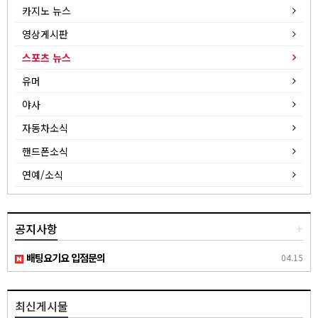
카지노 뉴스
영상게시판
스포츠 뉴스
유머
야사
자동차소식
핸드폰소식
연예/소식
공지사항
+
배팅요기요 입점문의
04.15
최신게시물