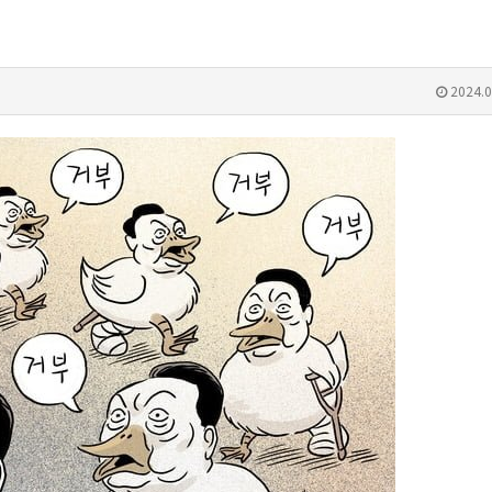
2024.0