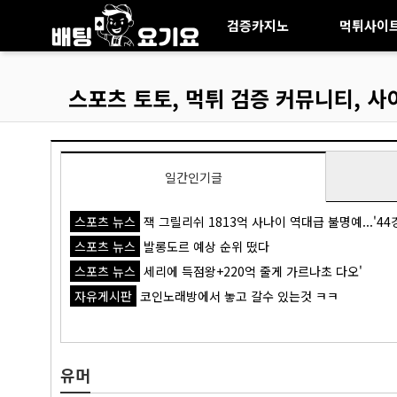
검증카지노
먹튀사이
스포츠 토토, 먹튀 검증 커뮤니티, 사
일간인기글
스포츠 뉴스
잭 그릴리쉬 1813억 사나이 역대급 불명예...'44경기 
스포츠 뉴스
발롱도르 예상 순위 떴다
스포츠 뉴스
세리에 득점왕+220억 줄게 가르나초 다오'
자유게시판
코인노래방에서 놓고 갈수 있는것 ㅋㅋ
유머