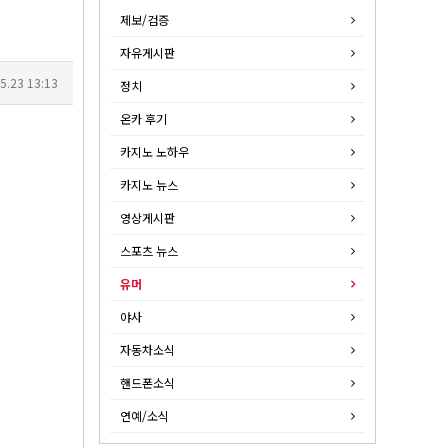
제보/검증
자유게시판
5.23 13:13
정치
온카 후기
카지노 노하우
카지노 뉴스
영상게시판
스포츠 뉴스
유머
야사
자동차소식
핸드폰소식
연예/소식