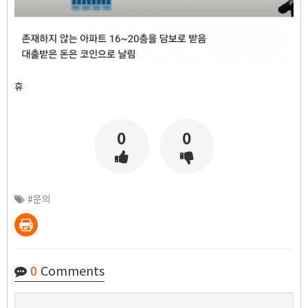
휴
0
0
#문의
0
Comments