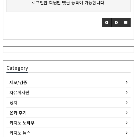
로그인한 회원만 댓글 등록이 가능합니다.
Category
제보/검증
자유게시판
정치
온카 후기
카지노 노하우
카지노 뉴스