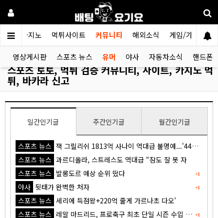
검증카지노
먹튀사이트
커뮤니티
해외소식
게임/가이드
스
영상게시판
스포츠 뉴스
유머
야사
자동차소식
핸드폰
스포츠 토토, 먹튀 검증 커뮤니티, 사이트, 카지노 먹
튀, 바카라 신고
일간인기글
주간인기글
월간인기글
스포츠 뉴스
잭 그릴리쉬 1813억 사나이 역대급 불명예...'44경기 0골 굴욕'
스포츠 뉴스
과르디올라, 스트레스도 역대급 “잠도 잘 못 자
스포츠 뉴스
발롱도르 예상 순위 떴다
+1
야사
뒷태가 완벽한 처자
+1
스포츠 뉴스
세리에 득점왕+220억 줄게 가르나초 다오'
스포츠 뉴스
레알 마드리드, 프로축구 최초 단일 시즌 수입 1조원 돌파
+1