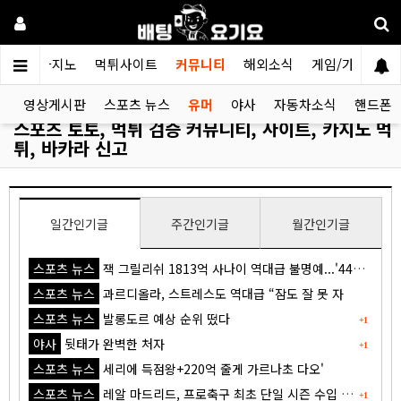
검증카지노
먹튀사이트
커뮤니티
해외소식
게임/가이드
스
영상게시판
스포츠 뉴스
유머
야사
자동차소식
핸드폰
스포츠 토토, 먹튀 검증 커뮤니티, 사이트, 카지노 먹
튀, 바카라 신고
일간인기글
주간인기글
월간인기글
스포츠 뉴스
잭 그릴리쉬 1813억 사나이 역대급 불명예...'44경기 0골 굴욕'
스포츠 뉴스
과르디올라, 스트레스도 역대급 “잠도 잘 못 자
스포츠 뉴스
발롱도르 예상 순위 떴다
+1
야사
뒷태가 완벽한 처자
+1
스포츠 뉴스
세리에 득점왕+220억 줄게 가르나초 다오'
스포츠 뉴스
레알 마드리드, 프로축구 최초 단일 시즌 수입 1조원 돌파
+1