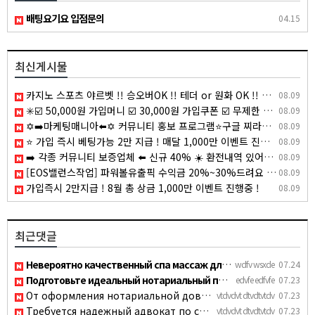
배팅요기요 입점문의
04.15
최신게시물
카지노 스포츠 야르벳 !! 승오버OK !! 테더 or 원화 OK !! 페이백 지원 !!
08.09
✳️☑️ 50,000원 가입머니 ☑️ 30,000원 가입쿠폰 ☑️ 무제한 입금플러스 ☑️ 첫충50% ☑️ 요율 4.0% 지급 ☑️ 무사고 메이저 ☑️✳️
08.09
✡️➡️마케팅매니아⬅️✡️ 커뮤니티 홍보 프로그램⭐️구글 찌라시 프로그램⭐️카톡 텔레 미니게임 오토픽⭐️마케팅프로그램✡️ y6v3
08.09
⭐️ 가입 즉시 베팅가능 2만 지급 ! 매달 1,000만 이벤트 진행중 ! ⭐️
08.09
➡️ 각종 커뮤니티 보증업체 ⬅️ 신규 40% ☀️ 환전내역 있어도 무한매충 5% ☀️ 페이백 7% ☀️ 1+0.5 ~ ☀️ 매일 홀덤 무료토너먼트 ☀
08.09
[EOS밸런스작업] 파워볼유출픽 수익금 20%~30%드려요 [텔레그램 @xoxs55]
08.09
가입즉시 2만지급 ! 8월 총 상금 1,000만 이벤트 진행중 !
08.09
최근댓글
Невероятно качественный спа массаж для двоих москва, мастера…
wdfv wsxde
07.24
Подготовьте идеальный нотариальный перевод бумаг без лишних …
edvfe edfvfe
07.23
От оформления нотариальной доверенности до сложных судебных …
vtdvdvt dtvdtvtdv
07.23
Требуется надежный адвокат по семейным спорам, компетентный …
vtdvdvt dtvdtvtdv
07.23