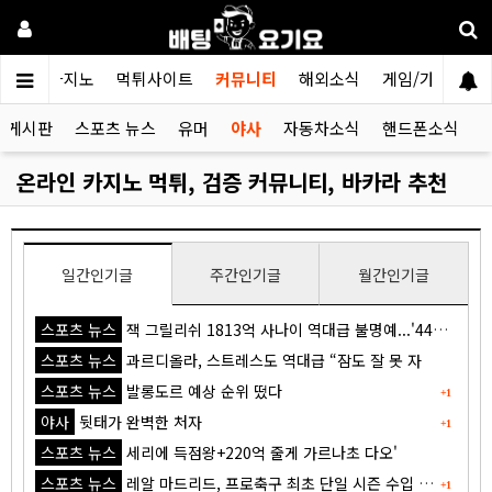
검증카지노
먹튀사이트
커뮤니티
해외소식
게임/가이드
상게시판
스포츠 뉴스
유머
야사
자동차소식
핸드폰소식
온라인 카지노 먹튀, 검증 커뮤니티, 바카라 추천
일간인기글
주간인기글
월간인기글
스포츠 뉴스
잭 그릴리쉬 1813억 사나이 역대급 불명예...'44경기 0골 굴욕'
스포츠 뉴스
과르디올라, 스트레스도 역대급 “잠도 잘 못 자
스포츠 뉴스
발롱도르 예상 순위 떴다
+1
야사
뒷태가 완벽한 처자
+1
스포츠 뉴스
세리에 득점왕+220억 줄게 가르나초 다오'
스포츠 뉴스
레알 마드리드, 프로축구 최초 단일 시즌 수입 1조원 돌파
+1