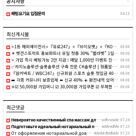
공지사항
+
배팅요기요 입점문의
04.15
최신게시물
⭐️1등 해외에이전시⭐️『유로247』⭐️『브이오벳』⭐️『KOBET』⭐️『원커넥트』⭐️ lzcm
08.08
✴️ 벳컨스트럭트 홍보파트너 유일 첫충 30% "벨라벳" 1일환전 무제한 "알파벳" 코인입금가능 "10x10" "텐텐벳" ✴️
08.08
⭐️ 가입 즉시 베팅가능 2만 지급 ! 매달 1,000만 이벤트 진행중 ! ⭐️
08.08
✅카지노솔루션·슬롯솔루션 구축 전문 CK솔루션 | 정품알·파싱알 연동 및 솔루션 분양의 모든정보✅
08.08
『원커넥트 / WBC247』신규회원 스포츠 슬롯 첫입금 40% 쿠폰,재입금 10% 쿠폰 지급/지인추천135000원 지급
08.08
➡️ 각종 커뮤니티 보증업체 ⬅️ 신규 40% ☀️ 환전내역 있어도 무한매충 5% ☀️ 페이백 7% ☀️ 1+0.5 ~ ☀️ 매일 홀덤 무료토너먼트 ☀
08.08
✳️☑️ 50,000원 가입머니 ☑️ 30,000원 가입쿠폰 ☑️ 무제한 입금플러스 ☑️ 첫충50% ☑️ 요율 4.0% 지급 ☑️ 무사고 메이저 ☑️✳️
08.08
최근댓글
Невероятно качественный спа массаж для двоих москва, мастера…
wdfv wsxde
07.24
Подготовьте идеальный нотариальный перевод бумаг без лишних …
edvfe edfvfe
07.23
От оформления нотариальной доверенности до сложных судебных …
vtdvdvt dtvdtvtdv
07.23