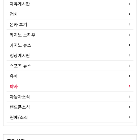
자유게시판
정치
온카 후기
카지노 노하우
카지노 뉴스
영상게시판
스포츠 뉴스
유머
야사
자동차소식
핸드폰소식
연예/소식