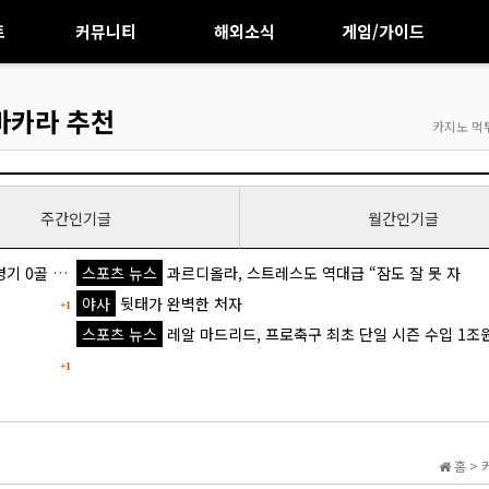
트
커뮤니티
해외소식
게임/가이드
바카라 추천
카지노 먹
주간인기글
월간인기글
0골 굴욕'
스포츠 뉴스
과르디올라, 스트레스도 역대급 “잠도 잘 못 자
야사
뒷태가 완벽한 처자
+1
스포츠 뉴스
레알 마드리드, 프로축구 최초 단일 시즌 수입 1조
+1
홈 > 