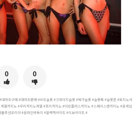
0
0
#대마초구매 #대마초판매 #비트슬롯 #크레이지슬롯 #메가슬롯 #슬롯톡 #슬롯존 #토지노사
우리계열카지노 #우리카지노계열 #프리카지노 #더킹플러스카지노 #스페이스맨카지노 #호게임
에볼루션코리아 #온라인바둑이 #블랙잭사이트 #식보사이트 #