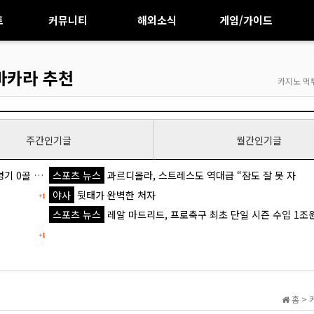
트
커뮤니티
해외소식
게임/가이드
바카라 추천
카지노 먹
주간인기글
월간인기글
0골 굴욕'
스포츠 뉴스
과르디올라, 스트레스도 역대급 “잠도 잘 못 자
야사
뒷태가 완벽한 처자
+1
스포츠 뉴스
레알 마드리드, 프로축구 최초 단일 시즌 수입 1조
+1
홈 > 