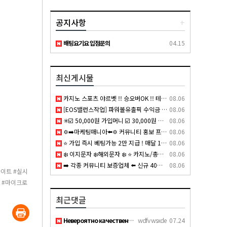
공지사항
+
배팅요기요 입점문의
04.15
최신게시물
카지노 스포츠 야르벳 !! 승오버OK !! 테더 or 원화 OK !! 페이백 지원 !!
08.06
[EOS밸런스작업] 파워볼유출픽 수익금 20%~30%드려요 [텔레그램 @xoxs55]
08.06
✳️☑️ 50,000원 가입머니 ☑️ 30,000원 가입쿠폰 ☑️ 무제한 입금플러스 ☑️ 첫충50% ☑️ 요율 4.0% 지급 ☑️ 무사고 메이저 ☑️✳️
08.06
✡️➡️마케팅매니아⬅️✡️ 커뮤니티 홍보 프로그램⭐️구글 찌라시 프로그램⭐️카톡 텔레 미니게임 오토픽⭐️마케팅프로그램✡️ nx6m
08.06
⭐️ 가입 즉시 베팅가능 2만 지급 ! 매달 1,000만 이벤트 진행중 ! ⭐️
08.06
❄️ 이지문자 ❄️해외문자 ❄️ ⭐ 카지노/총판 홍보전용 SMS 해외문자 발송 ⭐
08.06
➡️ 각종 커뮤니티 보증업체 ⬅️ 신규 40% ☀️ 환전내역 있어도 무한매충 5% ☀️ 페이백 7% ☀️ 1+0.5 ~ ☀️ 매일 홀덤 무료토너먼트 ☀
08.06
이트 #실시
 #마이크로
최근댓글
Невероятно качественный спа массаж для двоих москва, мастера…
wdfv wsxde
07.24