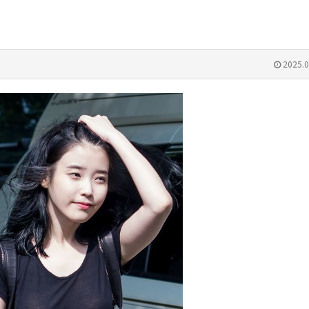
2025.0