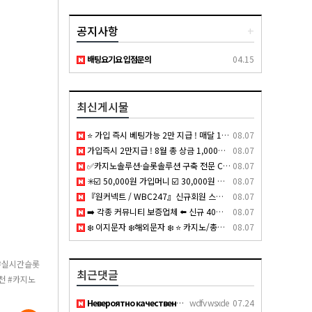
공지사항
+
배팅요기요 입점문의
04.15
최신게시물
⭐️ 가입 즉시 베팅가능 2만 지급 ! 매달 1,000만 이벤트 진행중 ! ⭐️
08.07
가입즉시 2만지급 ! 8월 총 상금 1,000만 이벤트 진행중 !
08.07
✅카지노솔루션·슬롯솔루션 구축 전문 CK솔루션 | 정품알·파싱알 연동 및 솔루션 분양의 모든정보✅
08.07
✳️☑️ 50,000원 가입머니 ☑️ 30,000원 가입쿠폰 ☑️ 무제한 입금플러스 ☑️ 첫충50% ☑️ 요율 4.0% 지급 ☑️ 무사고 메이저 ☑️✳️
08.07
『원커넥트 / WBC247』신규회원 스포츠 슬롯 첫입금 40% 쿠폰,재입금 10% 쿠폰 지급/지인추천135000원 지급
08.07
➡️ 각종 커뮤니티 보증업체 ⬅️ 신규 40% ☀️ 환전내역 있어도 무한매충 5% ☀️ 페이백 7% ☀️ 1+0.5 ~ ☀️ 매일 홀덤 무료토너먼트 ☀
08.07
❄️ 이지문자 ❄️해외문자 ❄️ ⭐ 카지노/총판 홍보전용 SMS 해외문자 발송 ⭐
08.07
 #실시간슬롯
최근댓글
천 #카지노
Невероятно качественный спа массаж для двоих москва, мастера…
wdfv wsxde
07.24