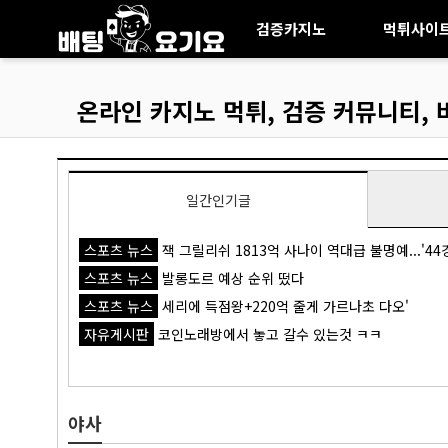
검증카지노
먹튀사이
온라인 카지노 먹튀, 검증 커뮤니티, 
일간인기글
스포츠 뉴스
잭 그릴리쉬 1813억 사나이 역대급 불명예...'44경기 
스포츠 뉴스
발롱도르 예상 순위 떴다
스포츠 뉴스
세리에 득점왕+220억 줄게 가르나초 다오'
자유게시판
코인노래방에서 놓고 갈수 있는것 ㅋㅋ
야사