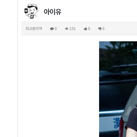
아이유
최고관리자
0
231
0
0