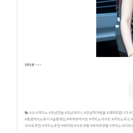
아이쿠 ~~~
#소닉카지노 #강남찬술 #강남아이스 #강남차가운술 #대마초팝니다 
#홍콩카지노후기 #슬롯게임 #바카라사이트 #카지노사이트 #카지노주소 
사이트추천 #카지노추천 #바카라사이트쿠폰 #바카라쿠폰 #카지노사이트