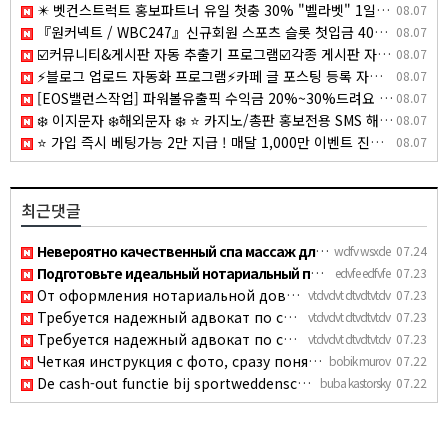
✴️ 벳컨스트럭트 홍보파트너 유일 첫충 30% "벨라벳" 1일환전 무제한 "알파벳" 코인입금가능 "10x10" "텐텐벳" ✴️
08.07
『원커넥트 / WBC247』신규회원 스포츠 슬롯 첫입금 40% 쿠폰,재입금 10% 쿠폰 지급/지인추천135000원 지급
08.07
☑️커뮤니티&게시판 자동 추출기 프로그램☑️각종 게시판 자동 글쓰기 배포 프로그램☑️
08.07
⚡블로그 업로드 자동화 프로그램⚡카페 글 포스팅 등록 자동 입력 프로그램⚡기능성 강화 탑재
08.07
[EOS밸런스작업] 파워볼유출픽 수익금 20%~30%드려요 [텔레그램 @xoxs55]
08.07
❄️ 이지문자 ❄️해외문자 ❄️ ⭐ 카지노/총판 홍보전용 SMS 해외문자 발송 ⭐
08.07
⭐️ 가입 즉시 베팅가능 2만 지급 ! 매달 1,000만 이벤트 진행중 ! ⭐️
08.07
최근댓글
Невероятно качественный спа массаж для двоих москва, мастера…
wdfv wsxde
07.24
Подготовьте идеальный нотариальный перевод бумаг без лишних …
edvfe edfvfe
07.23
От оформления нотариальной доверенности до сложных судебных …
vtdvdvt dtvdtvtdv
07.23
Требуется надежный адвокат по семейным спорам, компетентный …
vtdvdvt dtvdtvtdv
07.23
Требуется надежный адвокат по семейным спорам, компетентный …
vtdvdvt dtvdtvtdv
07.23
Четкая инструкция с фото, сразу понятно как разобрать обшивк…
bobik murov
07.22
De cash-out functie bij sportweddenschappen heeft me al een …
buba kastorsky
07.22