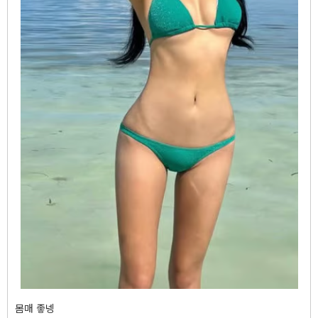
몸매 좋넹