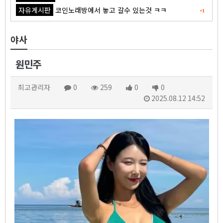
자유게시판
코인노래방에서 놓고 갈수 있는것 ㅋㅋ
+1
야사
원민주
최고관리자
0
259
0
0
2025.08.12 14:52