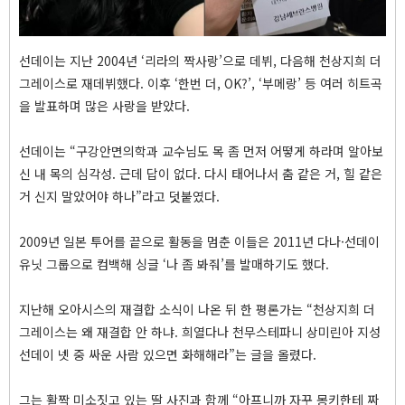
선데이는 지난 2004년 ‘리라의 짝사랑’으로 데뷔, 다음해 천상지희 더
그레이스로 재데뷔했다. 이후 ‘한번 더, OK?’, ‘부메랑’ 등 여러 히트곡
을 발표하며 많은 사랑을 받았다.
선데이는 “구강안면의학과 교수님도 목 좀 먼저 어떻게 하라며 알아보
신 내 목의 심각성. 근데 답이 없다. 다시 태어나서 춤 같은 거, 힐 같은
거 신지 말았어야 하나”라고 덧붙였다.
2009년 일본 투어를 끝으로 활동을 멈춘 이들은 2011년 다나·선데이
유닛 그룹으로 컴백해 싱글 ‘나 좀 봐줘’를 발매하기도 했다.
지난해 오아시스의 재결합 소식이 나온 뒤 한 평론가는 “천상지희 더
그레이스는 왜 재결합 안 하냐. 희열다나 천무스테파니 상미린아 지성
선데이 넷 중 싸운 사람 있으면 화해해라”는 글을 올렸다.
그는 활짝 미소짓고 있는 딸 사진과 함께 “아프니까 자꾸 몽키한테 짜