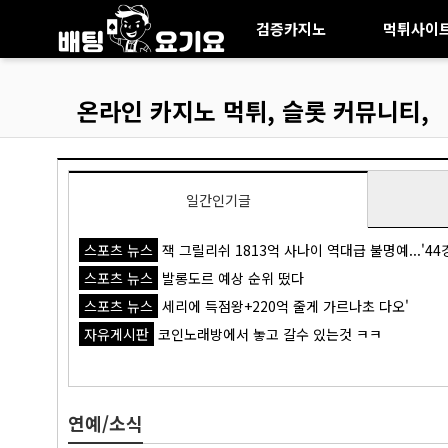
검증카지노
먹튀사이
온라인 카지노 먹튀, 슬롯 커뮤니티,
일간인기글
스포츠 뉴스
잭 그릴리쉬 1813억 사나이 역대급 불명예...'44경기 
스포츠 뉴스
발롱도르 예상 순위 떴다
스포츠 뉴스
세리에 득점왕+220억 줄게 가르나초 다오'
자유게시판
코인노래방에서 놓고 갈수 있는것 ㅋㅋ
연예/소식