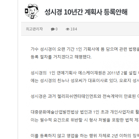
성시경 10년간 계획사 등록안해
최고관리자
0
184