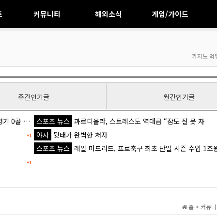
트
커뮤니티
해외소식
게임/가이드
카지노 먹
주간인기글
월간인기글
0골 굴욕'
스포츠 뉴스
과르디올라, 스트레스도 역대급 “잠도 잘 못 자
야사
뒷태가 완벽한 처자
+1
스포츠 뉴스
레알 마드리드, 프로축구 최초 단일 시즌 수입 1조
+1
홈 > 커뮤니