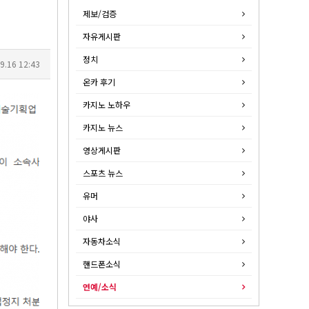
제보/검증
자유게시판
정치
9.16 12:43
온카 후기
카지노 노하우
카지노 뉴스
영상게시판
스포츠 뉴스
유머
야사
자동차소식
핸드폰소식
연예/소식