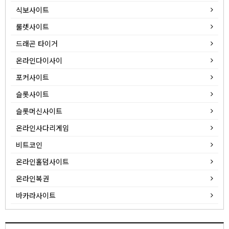
식보사이트
룰렛사이트
드래곤 타이거
온라인다이사이
포커사이트
슬롯사이트
슬롯머신사이트
온라인사다리게임
비트코인
온라인홀덤사이트
온라인복권
바카라사이트