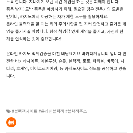
도록 합니다. 지나치게 오랜 시간 게임을 하는 것은 피해야 합니다.
중독 방지: 도박 중독을 예방하기 위해, 필요할 경우 전문가의 도움을
받거나, 카지노에서 제공하는 자가 제한 도구를 활용하세요.
온라인 블랙잭을 할 때는 위의 주의사항을 잘 지켜 안전하고 즐거운 게
임을 즐기시길 바랍니다. 항상 책임감 있게 게임을 즐기고, 자신의 한
계를 인식하는 것이 중요합니다!
온라인 카지노 먹튀검증을 마친 배팅요기요 바카라커뮤니티 입니다.안
전한 바카라사이트, 에볼루션, 슬롯, 블랙잭, 토토, 파워볼, 바둑이, 사
다리, 호게임, 마이크로게이밍, 등 카지노사이트 정보를 공유하고 있습
니다.
#블랙잭사이트 #온라인블랙잭 #블랙잭주소