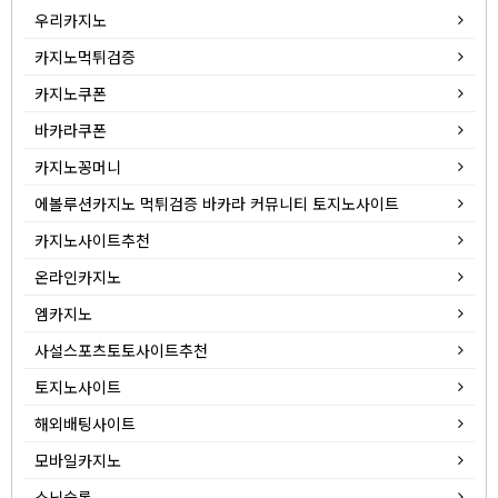
우리카지노
카지노먹튀검증
카지노쿠폰
바카라쿠폰
카지노꽁머니
에볼루션카지노 먹튀검증 바카라 커뮤니티 토지노사이트
카지노사이트추천
온라인카지노
엠카지노
사설스포츠토토사이트추천
토지노사이트
해외배팅사이트
모바일카지노
소닉슬롯