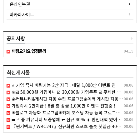
온라인복권
바카라사이트
공지사항
+
배팅요기요 입점문의
04.15
최신게시물
⭐️ 가입 즉시 베팅가능 2만 지급 ! 매달 1,000만 이벤트 진행중 ! ⭐️
08.06
✳️☑️ 50,000원 가입머니 ☑️ 30,000원 가입쿠폰 ☑️ 무제한 입금플러스 ☑️ 첫충50% ☑️ 요율 4.0% 지급 ☑️ 무사고 메이저 ☑️✳️
08.06
☀️커뮤니티&게시판 자동 수집 프로그램☀️여러 게시판 자동 찌라시 글쓰기 프로그램☀️
08.06
가입즉시 2만지급 ! 8월 총 상금 1,000만 이벤트 진행중 !
08.06
✴️블로그 자동화 프로그램✴️카페 포스팅 자동 등록 프로그램✴️AS 및 패치 무상 제공
08.06
➡️ 각종 커뮤니티 보증업체 ⬅️ 신규 40% ☀️ 환전내역 있어도 무한매충 5% ☀️ 페이백 7% ☀️ 1+0.5 ~ ☀️ 매일 홀덤 무료토너먼트 ☀
08.06
『원커넥트 / WBC247』신규회원 스포츠 슬롯 첫입금 40% 쿠폰,재입금 10% 쿠폰 지급/지인추천135000원 지급
08.06