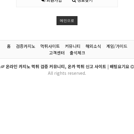
회원가입
정보찾기
메인으로
홈
검증카지노
먹튀사이트
커뮤니티
해외소식
게임/가이드
고객센터
출석체크
온라인 카지노 먹튀 검증 커뮤니티, 온카 먹튀 신고 사이트 | 배팅요기요
All rights reserved.